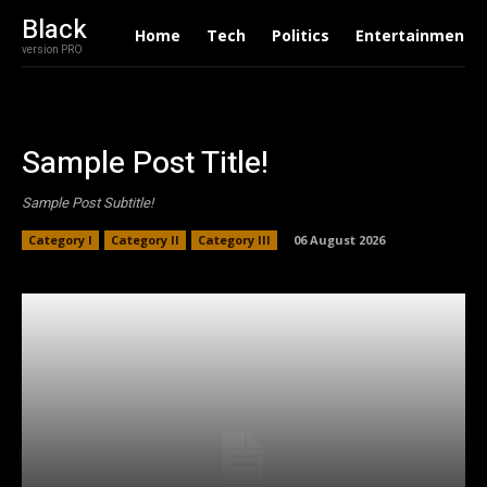
Black
Home
Tech
Politics
Entertainment
version PRO
Sample Post Title!
Sample Post Subtitle!
Category I
Category II
Category III
06 August 2026