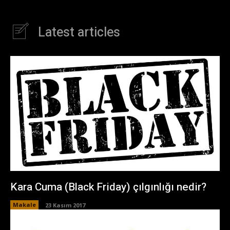
Latest articles
Kara Cuma (Black Friday) çılgınlığı nedir?
Makale
23 Kasım 2017