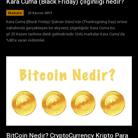
Kara Cuma (Black Friday) çılgınlığı nedir?
Makale
23 Kasım 2017
Kara Cuma (Black Friday) Şükran Günü’nün (Thanksgiving Day) ertesi
sabahında gerçekleşen bir alışveriş çılgınlığıdır. Kara Cuma bu
yıl 25 Kasım tarihine denk gelmektedir. Ünlü markalar Kara Cuma’da
%80’e varan indirimler...
BitCoin Nedir? CryptoCurrency Kripto Para