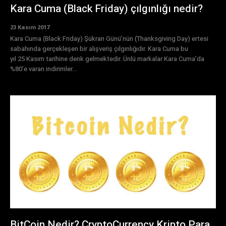
Kara Cuma (Black Friday) çılgınlığı nedir?
23 Kasım 2017
Kara Cuma (Black Friday) Şükran Günü’nün (Thanksgiving Day) ertesi
sabahında gerçekleşen bir alışveriş çılgınlığıdır. Kara Cuma bu
yıl 25 Kasım tarihine denk gelmektedir. Ünlü markalar Kara Cuma’da
%80’e varan indirimler...
BitCoin Nedir? CryptoCurrency Kripto Para