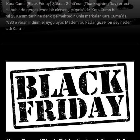
Kara Cuma (Black Friday) Şükran Günü’nün (Thanksgiving Day) ertesi
sabahında gerçekleşen bir alışveriş çılgınlığıdır. Kara Cuma bu
yıl 25 Kasım tarihine denk gelmektedir. Ünlü markalar Kara Cuma’da
%80’e varan indirimler uyguluyor. Madem bu kadar güzel bir şey neden
adı Kara...