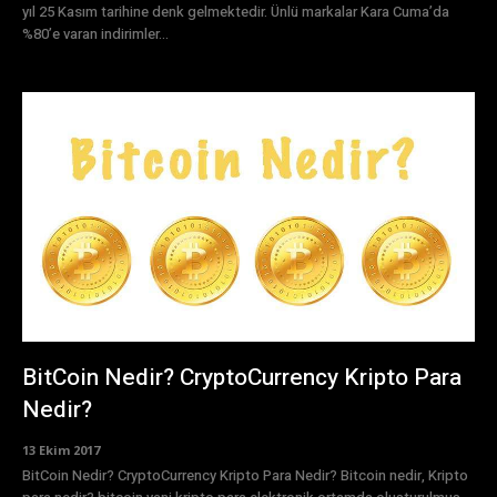
yıl 25 Kasım tarihine denk gelmektedir. Ünlü markalar Kara Cuma’da
%80’e varan indirimler...
BitCoin Nedir? CryptoCurrency Kripto Para
Nedir?
13 Ekim 2017
BitCoin Nedir? CryptoCurrency Kripto Para Nedir? Bitcoin nedir, Kripto