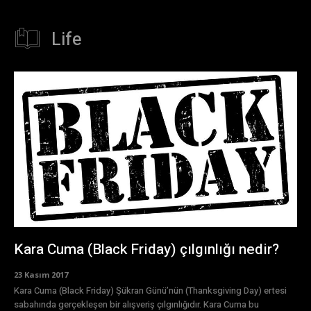
Life
Kara Cuma (Black Friday) çılgınlığı nedir?
23 Kasım 2017
Kara Cuma (Black Friday) Şükran Günü’nün (Thanksgiving Day) ertesi
sabahında gerçekleşen bir alışveriş çılgınlığıdır. Kara Cuma bu