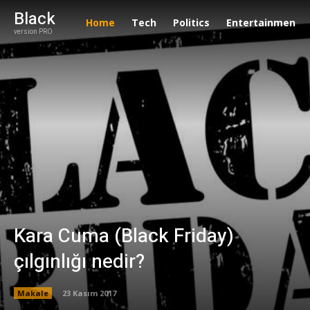
Black
Home
Tech
Politics
Entertainment
version PRO
Kara Cuma (Black Friday)
çılgınlığı nedir?
Makale
23 Kasım 2017