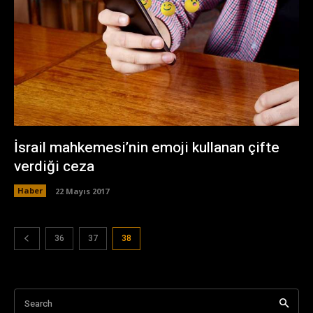
İsrail mahkemesi’nin emoji kullanan çifte
verdiği ceza
Haber
22 Mayıs 2017
36
37
38
Search