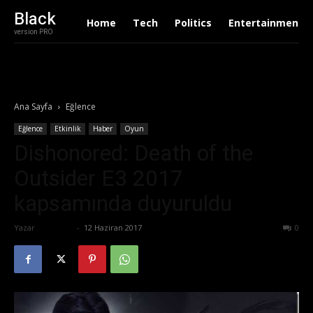
Black
Home
Tech
Politics
Entertainment
version PRO
Ana Sayfa
Eğlence
Eğlence
Etkinlik
Haber
Oyun
Dishonored: Death of the
Outsider E3 2017
kapsamında duyuruldu
Yazar
Eda Sarı
-
12 Haziran 2017
660
0