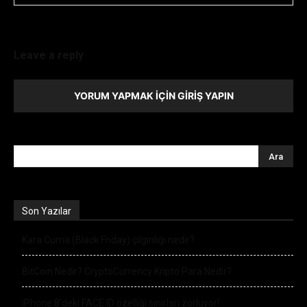
Leave a reply
YORUM YAPMAK İÇIN GIRIŞ YAPIN
Son Yazılar
Kara Cuma (Black Friday) çılgınlığı nedir?
BitCoin Nedir? CryptoCurrency Kripto Para Nedir?
iPhone 8’deki FACE ID özelliği sınırları zorluyor!