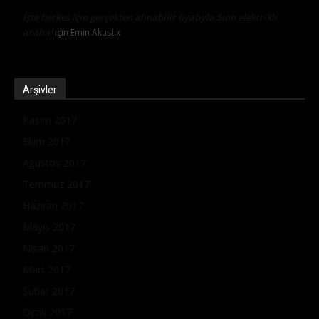
İşte herkes için gerçekten alınabilir fiyatıyla Sion elektrikli
araba!
için
Emin Akustik
Arşivler
Kasım 2017
Ekim 2017
Ağustos 2017
Temmuz 2017
Haziran 2017
Mayıs 2017
Nisan 2017
Mart 2017
Şubat 2017
Ocak 2017