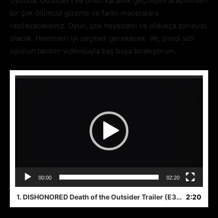
Oyunda, Outsider’ı ve onun karanlık geçmişini araştırırken
bir çok ölümcül gizeme ve farklı maceralara
rastlayacaksınız. Oyun, çok heyecanlı ve oldukça zorlayıcı
olacak. Hamleleri iyi seçmek gerekecek. Ve, şimdi sizi
oyunun tanıtım videosuyla baş başa bırakıyorum.
Video
oynatıcı
00:00
02:20
1.
DISHONORED Death of the Outsider Trailer (E3 2017) PS4Xbox One
2:20