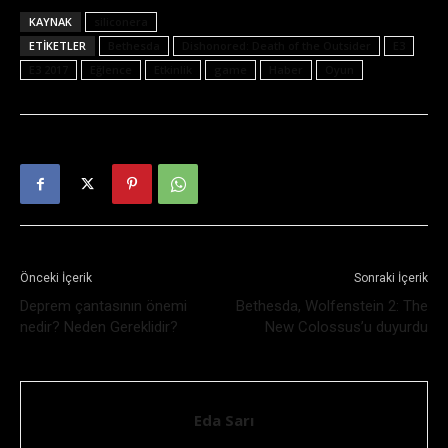
KAYNAK
siliconera
ETIKETLER
Bethesda
Dishonored: Death of the Outsider
E3
E3 2017
Eğlence
Etkinlik
game
Haber
Oyun
Önceki İçerik
Sonraki İçerik
Deprem çantasının önemi
Bethesda, Wolfenstein 2: The
nedir? Neden Gereklidir?
New Colossus’u duyurdu
Eda Sarı