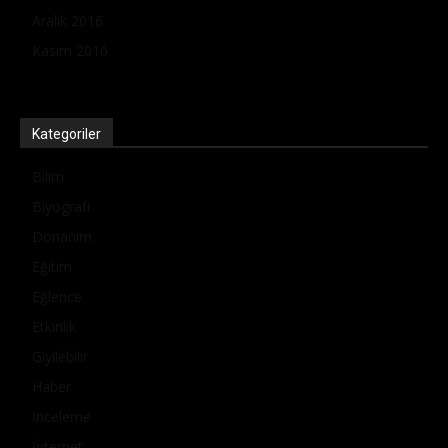
Aralık 2016
Kasım 2016
Kategoriler
Bilim
Biyografi
Donanım
Eğitim
Eğlence
Etkinlik
Giyilebilir
Haber
İnceleme
İnternet