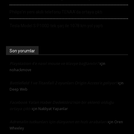
Philips’in yeni akıllı telefonu TENAA’da ortaya çıktı
Tesla Model S P100D tek şarj ile 1078 km yol yaptı
Son yorumlar
Playstation 4’e nasıl mouse ve klavye bağlanılır?
için
nohackmove
Battlefield 1 ve Titanfall 2 oyunları Origin Access’e geliyor!
için
Deep Web
Facebook Yalan Haber Dedektörü’nün bir eklenti olduğu
ortaya çıktı
için
Nakliyat Yapanlar
Adrenalin tutkunları için dünyanın en hızlı arabaları
için
Oren
Wheeley