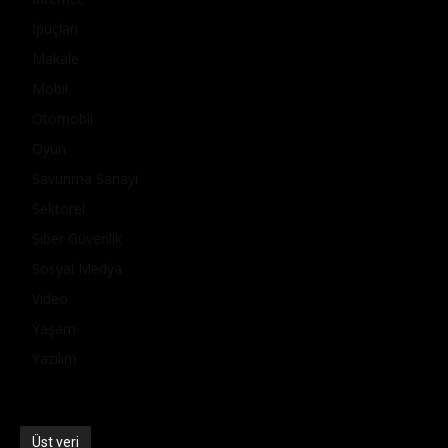
İpuçları
Makale
Mobil
Otomobil
Oyun
Savunma Sanayi
Sektörel
Siber Güvenlik
Sosyal Medya
Video
Yaşam
Yazılım
Üst veri