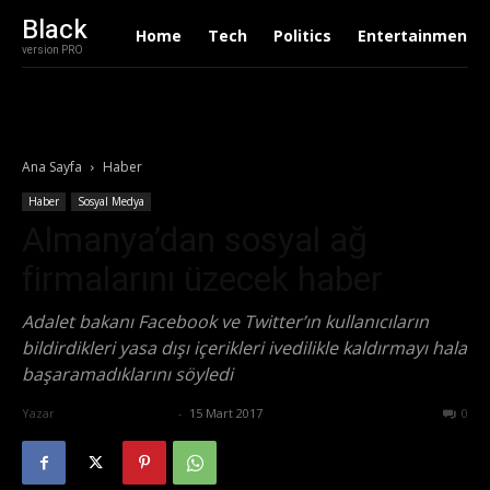
Black
Home
Tech
Politics
Entertainment
version PRO
Ana Sayfa
Haber
Haber
Sosyal Medya
Almanya’dan sosyal ağ
firmalarını üzecek haber
Adalet bakanı Facebook ve Twitter’ın kullanıcıların
bildirdikleri yasa dışı içerikleri ivedilikle kaldırmayı hala
başaramadıklarını söyledi
Yazar
Ertuğrul Gültekin
-
15 Mart 2017
614
0