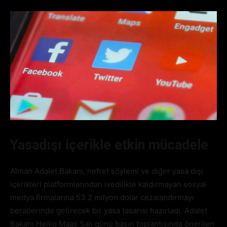
Yasadışı içerikle etkin mücadele
Alman Adalet Bakanı, nefret söylemi ve diğer yasa dışı
içerikleri platformlarından ivedilikle kaldırmayan sosyal
medya firmalarına 53.2 milyon dolar cezalandırmayı
beraberinde getirecek bir yasa tasarısı hazırladı. Adalet
Bakanı Heiko Maas Salı günü basın toplantısında önerilen