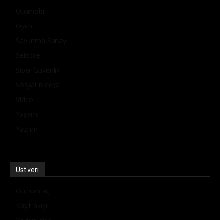
Otomobil
Oyun
Savunma Sanayi
Sektörel
Siber Güvenlik
Sosyal Medya
Video
Yaşam
Yazılım
Üst veri
Oturum aç
Kayıt akışı