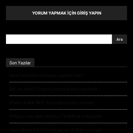
YORUM YAPMAK İÇIN GIRIŞ YAPIN
Son Yazılar
Kara Cuma (Black Friday) çılgınlığı nedir?
BitCoin Nedir? CryptoCurrency Kripto Para Nedir?
iPhone 8’deki FACE ID özelliği sınırları zorluyor!
Philips’in yeni akıllı telefonu TENAA’da ortaya çıktı
Tesla Model S P100D tek şarj ile 1078 km yol yaptı