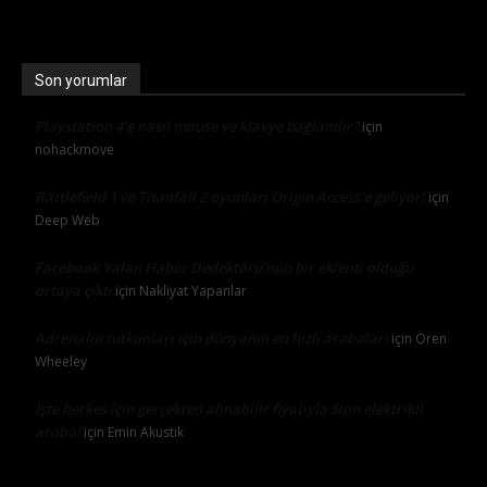
Son yorumlar
Playstation 4’e nasıl mouse ve klavye bağlanılır?
için
nohackmove
Battlefield 1 ve Titanfall 2 oyunları Origin Access’e geliyor!
için
Deep Web
Facebook Yalan Haber Dedektörü’nün bir eklenti olduğu
ortaya çıktı
için
Nakliyat Yapanlar
Adrenalin tutkunları için dünyanın en hızlı arabaları
için
Oren
Wheeley
İşte herkes için gerçekten alınabilir fiyatıyla Sion elektrikli
araba!
için
Emin Akustik