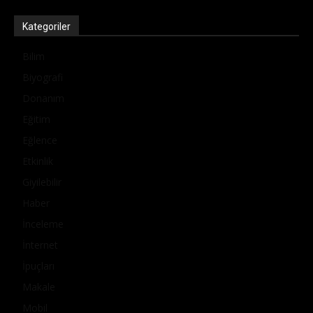
Kategoriler
Bilim
Biyografi
Donanım
Eğitim
Eğlence
Etkinlik
Giyilebilir
Haber
İnceleme
İnternet
İpuçları
Makale
Mobil