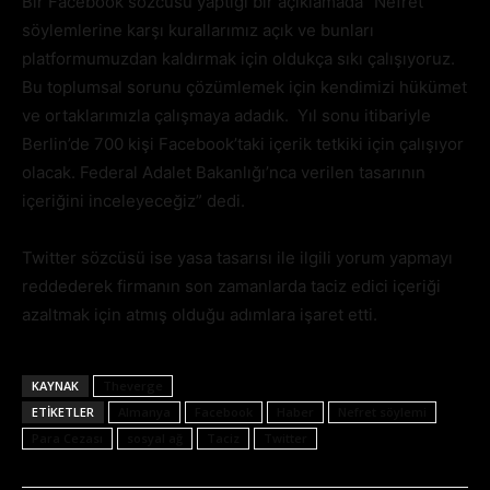
Bir Facebook sözcüsü yaptığı bir açıklamada “Nefret
söylemlerine karşı kurallarımız açık ve bunları
platformumuzdan kaldırmak için oldukça sıkı çalışıyoruz.
Bu toplumsal sorunu çözümlemek için kendimizi hükümet
ve ortaklarımızla çalışmaya adadık. Yıl sonu itibariyle
Berlin’de 700 kişi Facebook’taki içerik tetkiki için çalışıyor
olacak. Federal Adalet Bakanlığı’nca verilen tasarının
içeriğini inceleyeceğiz” dedi.
Twitter sözcüsü ise yasa tasarısı ile ilgili yorum yapmayı
reddederek firmanın son zamanlarda taciz edici içeriği
azaltmak için atmış olduğu adımlara işaret etti.
KAYNAK
Theverge
ETIKETLER
Almanya
Facebook
Haber
Nefret söylemi
Para Cezası
sosyal ağ
Taciz
Twitter