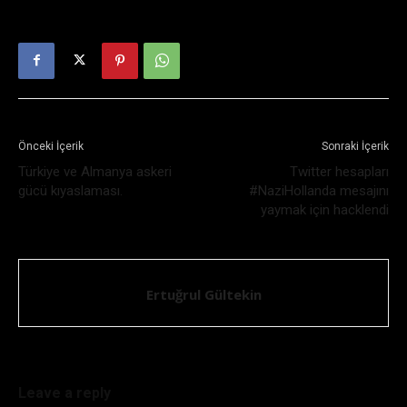
Önceki İçerik
Sonraki İçerik
Türkiye ve Almanya askeri
Twitter hesapları
gücü kıyaslaması.
#NaziHollanda mesajını
yaymak için hacklendi
Ertuğrul Gültekin
Leave a reply