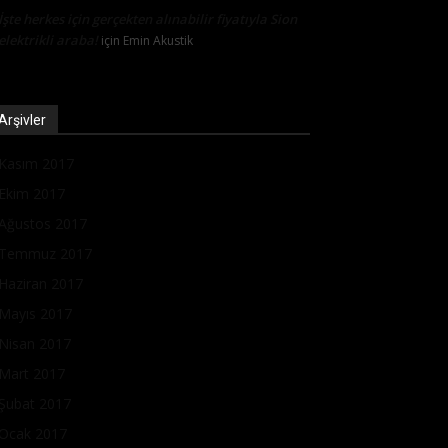
İşte herkes için gerçekten alınabilir fiyatıyla Sion
elektrikli araba!
için
Emin Akustik
Arşivler
Kasım 2017
Ekim 2017
Ağustos 2017
Temmuz 2017
Haziran 2017
Mayıs 2017
Nisan 2017
Mart 2017
Şubat 2017
Ocak 2017