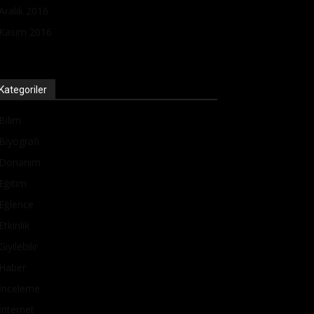
Aralık 2016
Kasım 2016
Kategoriler
Bilim
Biyografi
Donanım
Eğitim
Eğlence
Etkinlik
Giyilebilir
Haber
İnceleme
İnternet