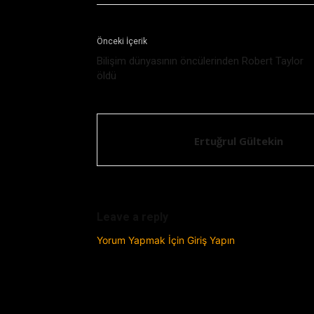
Önceki İçerik
Bilişim dünyasının öncülerinden Robert Taylor
öldü
Ertuğrul Gültekin
Leave a reply
Yorum Yapmak İçin Giriş Yapın