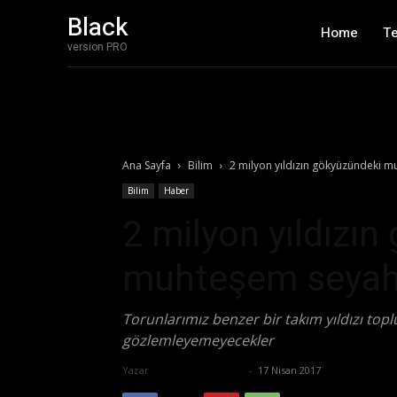
Black
Home
T
version PRO
Ana Sayfa
Bilim
2 milyon yıldızın gökyüzündeki 
Bilim
Haber
2 milyon yıldızı
muhteşem seyah
Torunlarımız benzer bir takım yıldızı top
gözlemleyemeyecekler
Yazar
Ertuğrul Gültekin
-
17 Nisan 2017