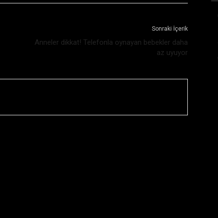
Sonraki İçerik
Anneler dikkat! Telefonla oynayan bebekler daha
az uyuyor