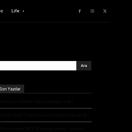
ic
Life
Son Yazılar
Kara Cuma (Black Friday) çılgınlığı nedir?
BitCoin Nedir? CryptoCurrency Kripto Para Nedir?
iPhone 8’deki FACE ID özelliği sınırları zorluyor!