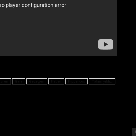
Evren
Gaia
Gezegen
Haber
Hipparcos
Takım yıldızı