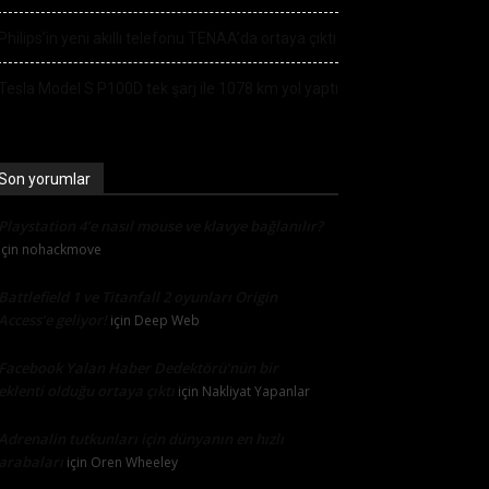
Philips’in yeni akıllı telefonu TENAA’da ortaya çıktı
Tesla Model S P100D tek şarj ile 1078 km yol yaptı
Son yorumlar
Playstation 4’e nasıl mouse ve klavye bağlanılır?
için
nohackmove
Battlefield 1 ve Titanfall 2 oyunları Origin
Access’e geliyor!
için
Deep Web
Facebook Yalan Haber Dedektörü’nün bir
eklenti olduğu ortaya çıktı
için
Nakliyat Yapanlar
Adrenalin tutkunları için dünyanın en hızlı
arabaları
için
Oren Wheeley