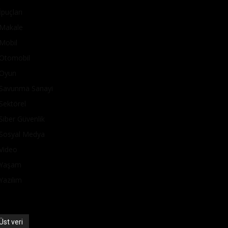
İpuçları
Makale
Mobil
Otomobil
Oyun
Savunma Sanayi
Sektörel
Siber Güvenlik
Sosyal Medya
Video
Yaşam
Yazılım
Üst veri