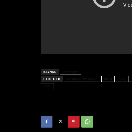
KAYNAK
Engadget
ETIKETLER
Avrupa Uzay Ajansı
Bilim
ESA
uydu