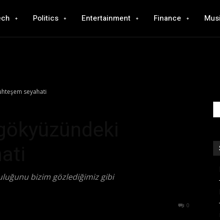
ech
Politics
Entertainment
Finance
Mus
muhteşem seyahati
n gökyüzündeki
ati
luluğunu bizim gözlediğimiz gibi
601
0