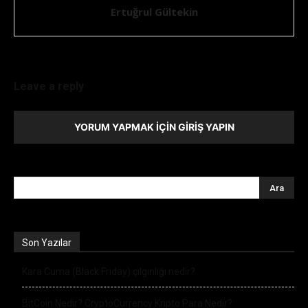
Ertuğrul Gültekin
Leave a reply
YORUM YAPMAK İÇIN GIRIŞ YAPIN
Son Yazılar
Kara Cuma (Black Friday) çılgınlığı nedir?
BitCoin Nedir? CryptoCurrency Kripto Para Nedir?