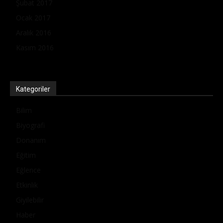
Şubat 2017
Ocak 2017
Aralık 2016
Kasım 2016
Kategoriler
Bilim
Biyografi
Donanım
Eğitim
Eğlence
Etkinlik
Giyilebilir
Haber