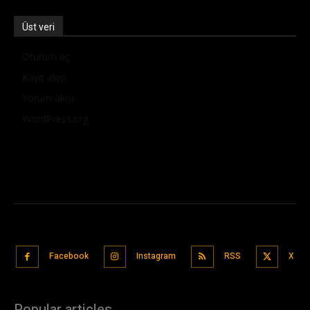
Üst veri
Oturum aç
Kayıt akışı
Yorum akışı
WordPress.org
Facebook
Instagram
RSS
X
Popular articles