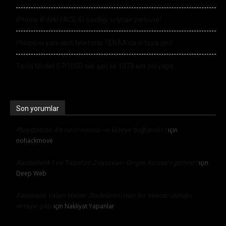
iPhone 8’deki FACE ID özelliği sınırları zorluyor!
Philips’in yeni akıllı telefonu TENAA’da ortaya çıktı
Tesla Model S P100D tek şarj ile 1078 km yol yaptı
Son yorumlar
Playstation 4’e nasıl mouse ve klavye bağlanılır?
için
nohackmove
Battlefield 1 ve Titanfall 2 oyunları Origin Access’e geliyor!
için
Deep Web
Facebook Yalan Haber Dedektörü’nün bir eklenti olduğu
ortaya çıktı
için
Nakliyat Yapanlar