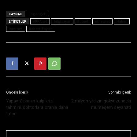
KAYNAK
Engadget
ETIKETLER
ARPAnet
bilgisayar
Botnet
ethernet
Haber
internet
Robert Taylor
Önceki İçerik
Sonraki İçerik
Yapay Zekanın kalp krizi
2 milyon yıldızın gökyüzündeki
tahmini, doktorlara oranla daha
muhteşem seyahati
tutarlı