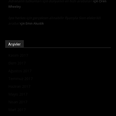
Adrenalin tutkunları için dünyanın en hızlı arabaları
için
Oren
Wheeley
İşte herkes için gerçekten alınabilir fiyatıyla Sion elektrikli
araba!
için
Emin Akustik
Arşivler
Kasım 2017
Ekim 2017
Ağustos 2017
Temmuz 2017
Haziran 2017
Mayıs 2017
Nisan 2017
Mart 2017