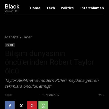
Black
Home
Tech
Politics
Entertainment
version PRO
Ana Sayfa
Haber
Haber
Bilişim dünyasının
öncülerinden Robert Taylor
öldü
Taylor ARPAnet ve modern PC’leri meydana getiren
takımlara öncülük etmişti
Yazar
Ertuğrul Gültekin
-
16 Nisan 2017
687
0