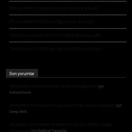
BitCoin Nedir? CryptoCurrency Kripto Para Nedir?
iPhone 8’deki FACE ID özelliği sınırları zorluyor!
Philips’in yeni akıllı telefonu TENAA’da ortaya çıktı
Tesla Model S P100D tek şarj ile 1078 km yol yaptı
Son yorumlar
Playstation 4’e nasıl mouse ve klavye bağlanılır?
için
nohackmove
Battlefield 1 ve Titanfall 2 oyunları Origin Access’e geliyor!
için
Deep Web
Facebook Yalan Haber Dedektörü’nün bir eklenti olduğu
ortaya çıktı
için
Nakliyat Yapanlar