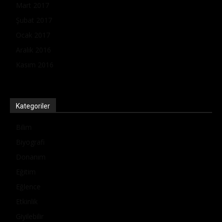
Mart 2017
Şubat 2017
Ocak 2017
Aralık 2016
Kasım 2016
Kategoriler
Bilim
Biyografi
Donanım
Eğitim
Eğlence
Etkinlik
Giyilebilir