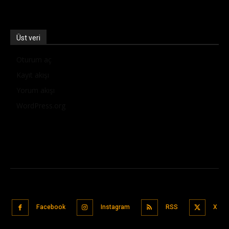
Üst veri
Oturum aç
Kayıt akışı
Yorum akışı
WordPress.org
Facebook
Instagram
RSS
X