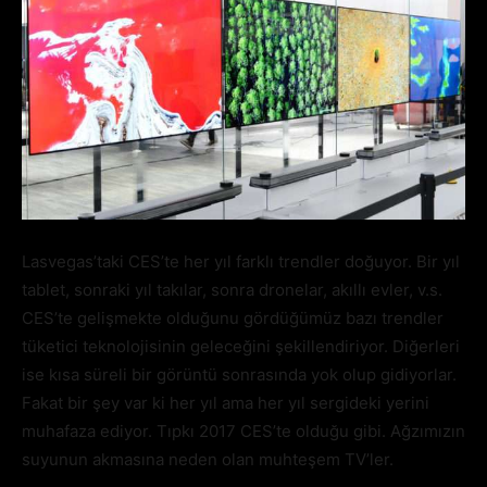
Lasvegas’taki CES’te her yıl farklı trendler doğuyor. Bir yıl
tablet, sonraki yıl takılar, sonra dronelar, akıllı evler, v.s.
CES’te gelişmekte olduğunu gördüğümüz bazı trendler
tüketici teknolojisinin geleceğini şekillendiriyor. Diğerleri
ise kısa süreli bir görüntü sonrasında yok olup gidiyorlar.
Fakat bir şey var ki her yıl ama her yıl sergideki yerini
muhafaza ediyor. Tıpkı 2017 CES’te olduğu gibi. Ağzımızın
suyunun akmasına neden olan muhteşem TV’ler.