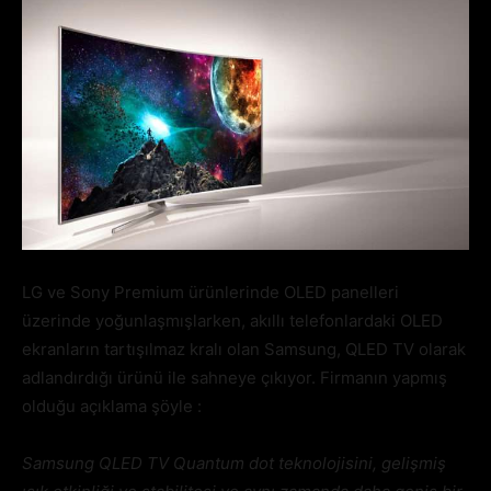
LG ve Sony Premium ürünlerinde OLED panelleri
üzerinde yoğunlaşmışlarken, akıllı telefonlardaki OLED
ekranların tartışılmaz kralı olan Samsung, QLED TV olarak
adlandırdığı ürünü ile sahneye çıkıyor. Firmanın yapmış
olduğu açıklama şöyle :
Samsung QLED TV Quantum dot teknolojisini, gelişmiş