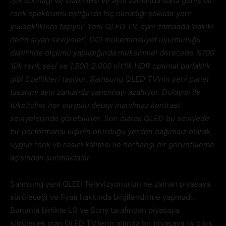
ışık etkinliği ve stabilitesi ve aynı zamanda daha geniş bir
renk spektrumu eşliğinde hiç olmadığı şekilde yeni
yüksekliklere taşıyor. Yeni QLED TV, aynı zamanda ‘hakiki
derin siyah seviyeler’, DCI mükemmeliyet uyumluluğu
dahilinde ölçümü yapıldığında mükemmel derecede %100
‘lük renk sesi ve 1.500-2.000 nit’lik HDR optimal parlaklık
gibi özellikleri taşıyor. Samsung QLED TV’nin yeni panel
tasarımı aynı zamanda yansımayı azaltıyor. Dolayısı ile
tüketiciler her vurgulu detayı inanılmaz kontrast
seviyelerinde görebilirler. Son olarak QLED bu seviyede
bir performansı kişinin oturduğu yerden bağımsız olarak,
uygun renk ve resim kalitesi ile herhangi bir görüntüleme
açısından sunmaktadır.
Samsung yeni QLED Televizyonunun ne zaman piyasaya
sürüleceği ve fiyatı hakkında bilgilendirme yapmadı.
Bununla birlikte LG ve Sony tarafından piyasaya
sürülecek olan OLED TV’lerin altında bir piyasaya ilk çıkış