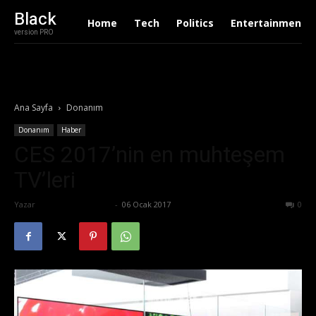
Black
Home
Tech
Politics
Entertainment
version PRO
Ana Sayfa
Donanım
Donanım
Haber
CES 2017’nin en muhteşem
TV’leri
Yazar
Ertuğrul Gültekin
-
06 Ocak 2017
746
0