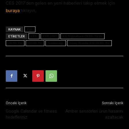
CES 2017’den gelen en yeni haberleri takip etmek için
buraya
tıklayın.
KAYNAK
Bgr
ETIKETLER
CES
CES 2017
LG Signature OLED TV W
OLED TV
QLED TV
Samsung
Sony Bravia A1E OLED TV
Önceki İçerik
Sonraki İçerik
Google Calendar ve fitness
Amber sensörleri ürün hasarını
hedefleriniz
azaltacak