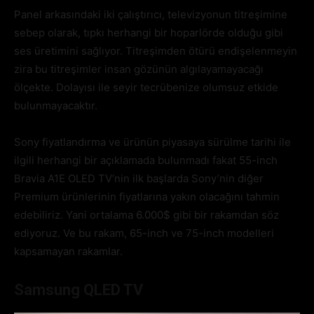
Panel arkasındaki iki çalıştırıcı, televizyonun titreşimine
sebep olarak, tıpkı herhangi bir hoparlörde olduğu gibi
ses üretimini sağlıyor. Titreşimden ötürü endişelenmeyin
zira bu titreşimler insan gözünün algılayamayacağı
ölçekte. Dolayısı ile seyir tecrübenize olumsuz etkide
bulunmayacaktır.
Sony fiyatlandırma ve ürünün piyasaya sürülme tarihi ile
ilgili herhangi bir açıklamada bulunmadı fakat 55-inch
Bravia A1E OLED TV’nin ilk başlarda Sony’nin diğer
Premium ürünlerinin fiyatlarına yakın olacağını tahmin
edebiliriz. Yani ortalama 6.000$ gibi bir rakamdan söz
ediyoruz. Ve bu rakam, 65-inch ve 75-inch modelleri
kapsamayan rakamlar.
Samsung QLED TV