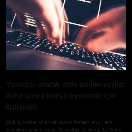
Yasadışı olarak elde edilen veriler
daha sonra borsa oynamak için
kullanıldı
Çinli üç hacker Amerikan Hukuk firmalarının sırlarını
çalmakla suçlandı. Adalet Bakanlığı, Lat Hong, Bo Zheng