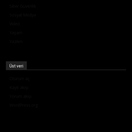
Siber Güvenlik
Sosyal Medya
Video
Yaşam
Yazılım
Üst veri
Oturum aç
Kayıt akışı
Yorum akışı
WordPress.org