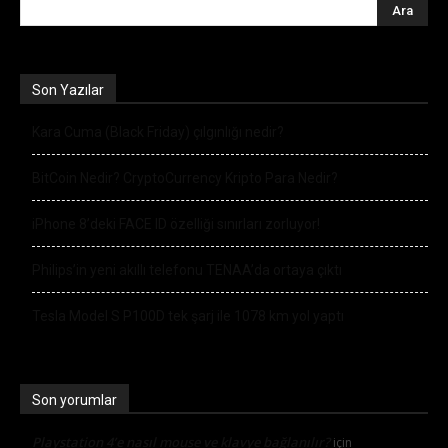
Son Yazılar
Kara Cuma (Black Friday) çılgınlığı nedir?
BitCoin Nedir? CryptoCurrency Kripto Para Nedir?
iPhone 8’deki FACE ID özelliği sınırları zorluyor!
Philips’in yeni akıllı telefonu TENAA’da ortaya çıktı
Tesla Model S P100D tek şarj ile 1078 km yol yaptı
Son yorumlar
Playstation 4’e nasıl mouse ve klavye bağlanılır?
için