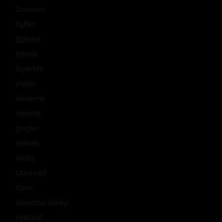
Donanım
Eğitim
Eğlence
Etkinlik
Giyilebilir
Haber
İnceleme
İnternet
İpuçları
Makale
Mobil
Otomobil
Oyun
Savunma Sanayi
Sektörel