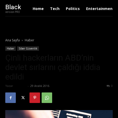
Black
Home
Tech
Politics
Entertainment
version PRO
Ana Sayfa
Haber
Haber
Siber Güvenlik
Çinli hackerların ABD’nin
devlet sırlarını çaldığı iddia
edildi
Yazar
Ali İlter
-
29 Aralık 2016
1170
0