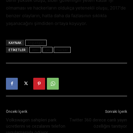
denli yüksek oluşu, siber güvenliğin yeteri kadar iyi
olmaması ve hackerların oldukça yetenekli oluşu, 2017’de
benzer olayların, hatta daha da fazlasının sıklıkla
yaşanacağını şimdiden ortaya koyuyor.
KAYNAK
Engadget
ETIKETLER
ABD
çin
Hacker
Önceki İçerik
Sonraki İçerik
Volkswagen sahipleri park
Twitter 360 derece canlı yayın
ücretlerini ve cezalarını telefon
özelliğini tanıtıyor
uygulamasıyla ödüyor