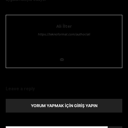
Ali İlter
https://teknoformat.com/author/ali
Bilgi teknolojileri yöneticisi, Teknoloji ve Teknolojik gelişmeler,
her zaman ilgisini çekmiştir. Teknolojik araştırma ve geliştirme
konusunda uzmanlığıyla ekip lideridir.
Leave a reply
YORUM YAPMAK İÇIN GIRIŞ YAPIN