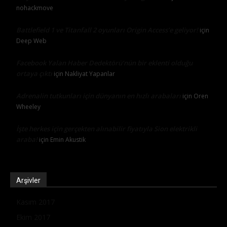
nohackmove
Battlefield 1 ve Titanfall 2 oyunları Origin Access’e geliyor!
için
Deep Web
Facebook Yalan Haber Dedektörü’nün bir eklenti olduğu
ortaya çıktı
için
Nakliyat Yapanlar
Adrenalin tutkunları için dünyanın en hızlı arabaları
için
Oren
Wheeley
İşte herkes için gerçekten alınabilir fiyatıyla Sion elektrikli
araba!
için
Emin Akustik
Arşivler
Kasım 2017
Ekim 2017