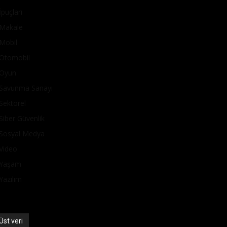
İpuçları
Makale
Mobil
Otomobil
Oyun
Savunma Sanayi
Sektörel
Siber Güvenlik
Sosyal Medya
Video
Yaşam
Yazılım
Üst veri