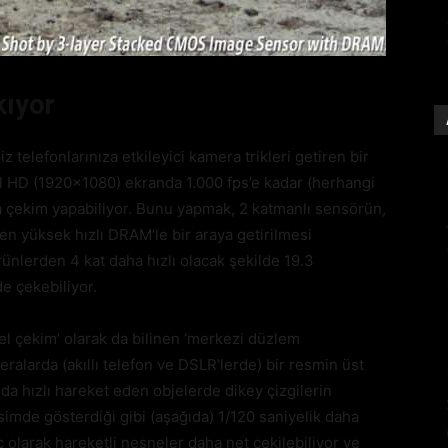
kıyor
telefonlarınıza etkileyici kamera trikleri getiren bir
ll HD (1920×1080) ekranda 1.000 fps’e kadar (herhangi
kta çekim yapabiliyor. Bunu yapmak, 2 katmanlı sensörün,
ilen yüksek hızlı DRAM’le bir araya getirilmesi
nlerden 4 kat daha hızlı olacak şekilde 19.3
de çekebiliyor.
el çekim’ olarak da bilinen ‘merkezi düzlem
alarda (akıllı telefon ve DSLR’lerde) bir resmin üst
a hızlı hareket eden objelerde dikey çizgilerin
simde gösterdiği gibi (aşağıda) 1/120 saniyelik daha
uç olarak hareketli nesneler daha net çekilebiliyor ve