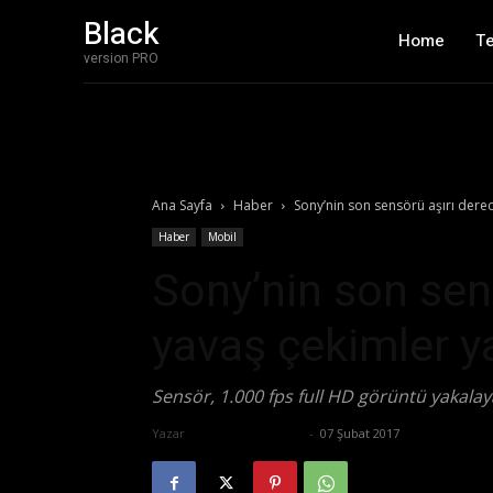
Black
Home
T
version PRO
Ana Sayfa
Haber
Sony’nin son sensörü aşırı dere
Haber
Mobil
Sony’nin son sen
yavaş çekimler y
Sensör, 1.000 fps full HD görüntü yakalay
Yazar
Ertuğrul Gültekin
-
07 Şubat 2017