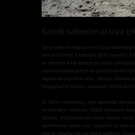
Komik sahneler ortaya çı
Sony, yakında değiştirmeyi düşünebileceğiniz 
sensörü tanıttı. 3 katmanlı MOS sensörü, fu
bir chip’ten 8 kat daha hızlı) süper yavaşlı
resimleri oldukça hızlı bir şekilde biriktireb
sayesinde mümkün oldu. Sensör, bilindik ürü
megapixel’lik imajları saniyenin 120’de birin
Bu tip bir okuma hızı, aynı zamanda ‘döngüs
bozulması’nı azaltıyor. CMOS donanımlı kamer
bölümü, alt bölümünden önce okunur ve bu d
belirmesine neden olur. Sony’nin bir test re
hızlı bir okuma hızı bu efekti azaltıyor. Son