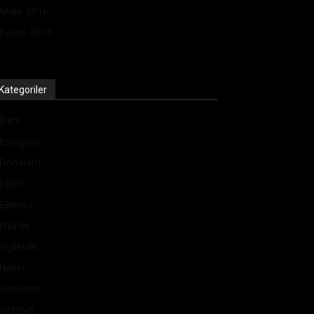
Aralık 2016
Kasım 2016
Kategoriler
Bilim
Biyografi
Donanım
Eğitim
Eğlence
Etkinlik
Giyilebilir
Haber
İnceleme
İnternet