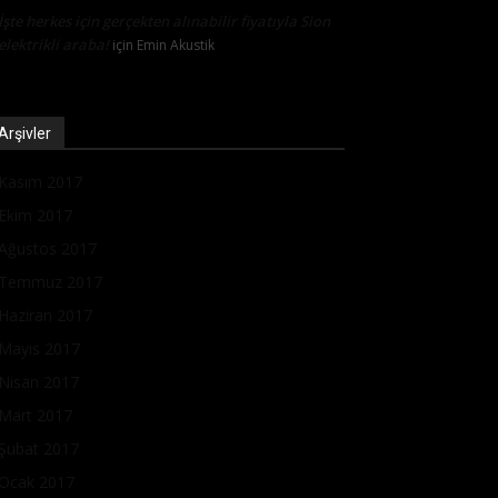
İşte herkes için gerçekten alınabilir fiyatıyla Sion
elektrikli araba!
için
Emin Akustik
Arşivler
Kasım 2017
Ekim 2017
Ağustos 2017
Temmuz 2017
Haziran 2017
Mayıs 2017
Nisan 2017
Mart 2017
Şubat 2017
Ocak 2017