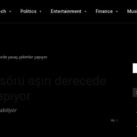
ech
Politics
Entertainment
Finance
Mus
cede yavaş çekimler yapıyor
sörü aşırı derecede
apıyor
abiliyor
545
0