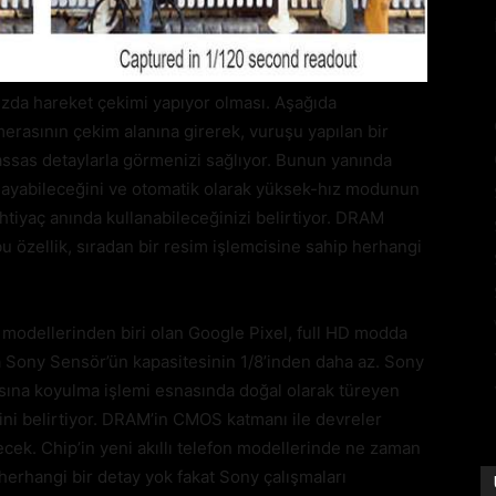
zda hareket çekimi yapıyor olması. Aşağıda
merasının çekim alanına girerek, vuruşu yapılan bir
hassas detaylarla görmenizi sağlıyor. Bunun yanında
algılayabileceğini ve otomatik olarak yüksek-hız modunun
 ihtiyaç anında kullanabileceğinizi belirtiyor. DRAM
bu özellik, sıradan bir resim işlemcisine sahip herhangi
 modellerinden biri olan Google Pixel, full HD modda
da Sony Sensör’ün kapasitesinin 1/8’inden daha az. Sony
ına koyulma işlemi esnasında doğal olarak türeyen
ini belirtiyor. DRAM’in CMOS katmanı ile devreler
lecek. Chip’in yeni akıllı telefon modellerinde ne zaman
erhangi bir detay yok fakat Sony çalışmaları