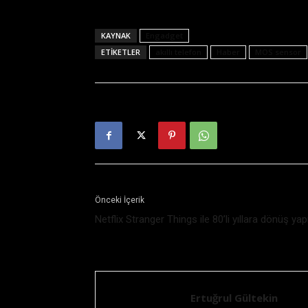
KAYNAK
Engadget
ETIKETLER
akıllı telefon
Haber
MOS sensor
Önceki İçerik
Netflix Stranger Things ile 80’li yıllara dönüş yap
Ertuğrul Gültekin