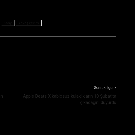
Sony
Yavaş çekim
Sonraki İçerik
ın
Apple Beats X kablosuz kulaklıkların 10 Şubat’ta
çıkacağını duyurdu