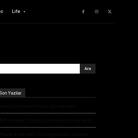
ic
Life
Son Yazılar
Kara Cuma (Black Friday) çılgınlığı nedir?
BitCoin Nedir? CryptoCurrency Kripto Para Nedir?
iPhone 8’deki FACE ID özelliği sınırları zorluyor!