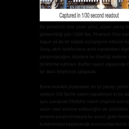
Bu sensörün öne çıkan yönü, süper yavaş hı
gösterildiği gibi 1.000 fps, Phantom Flex ka
topun ya da bir köpek sıçrayışının etkisini 
Sony, akıllı telefonların anlık hareketleri 
çalıştırılacağını, böylece bu özelliği sadece
biriktirme katmanı (buffer layer) sayesinde 
bir akıllı telefonda çalışacak.
Buna mukabil piyasadaki en iyi yavaş-çekim
sadece 120 fps’lik çekim yapabiliyor ki bu 
aynı zamanda DRAM’in resim chipinin sonras
sesin nasıl elimine edileceğini de çözdükler
arasına sıkıştırılmasıyla bu sorun giderilebi
kullanılmaya başlanacağı konusunda henüz h