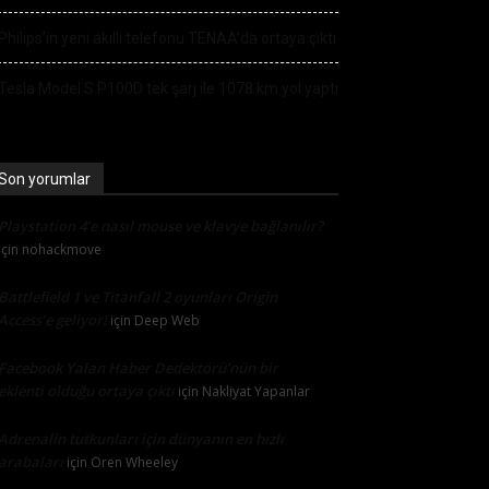
Philips’in yeni akıllı telefonu TENAA’da ortaya çıktı
Tesla Model S P100D tek şarj ile 1078 km yol yaptı
Son yorumlar
Playstation 4’e nasıl mouse ve klavye bağlanılır?
için
nohackmove
Battlefield 1 ve Titanfall 2 oyunları Origin
Access’e geliyor!
için
Deep Web
Facebook Yalan Haber Dedektörü’nün bir
eklenti olduğu ortaya çıktı
için
Nakliyat Yapanlar
Adrenalin tutkunları için dünyanın en hızlı
arabaları
için
Oren Wheeley