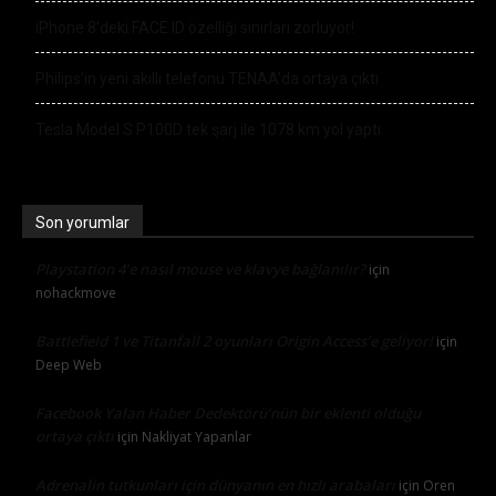
iPhone 8’deki FACE ID özelliği sınırları zorluyor!
Philips’in yeni akıllı telefonu TENAA’da ortaya çıktı
Tesla Model S P100D tek şarj ile 1078 km yol yaptı
Son yorumlar
Playstation 4’e nasıl mouse ve klavye bağlanılır?
için
nohackmove
Battlefield 1 ve Titanfall 2 oyunları Origin Access’e geliyor!
için
Deep Web
Facebook Yalan Haber Dedektörü’nün bir eklenti olduğu
ortaya çıktı
için
Nakliyat Yapanlar
Adrenalin tutkunları için dünyanın en hızlı arabaları
için
Oren