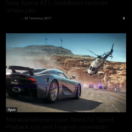
Sony Xperia XZ1, GeekBench testinde
ortaya çıktı
Eda Sarı
-
30 Temmuz 2017
0
Oyun
Merakla beklenen oyun: Need for Speed
Payback için yeni fragman yayınlandı!