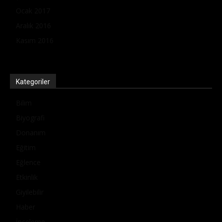
Ocak 2017
Aralık 2016
Kasım 2016
Kategoriler
Bilim
Biyografi
Donanım
Eğitim
Eğlence
Etkinlik
Giyilebilir
Haber
İnceleme