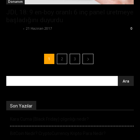
Donanım
JDI, 18: 9 en-boy oranlı 6 inç panel üretmeye
başladığını duyurdu
Eda Sarı
-
21 Haziran 2017
0
1
2
3
Son Yazılar
Kara Cuma (Black Friday) çılgınlığı nedir?
BitCoin Nedir? CryptoCurrency Kripto Para Nedir?