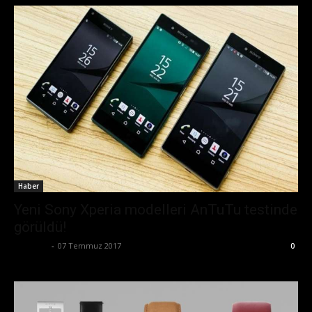
Haber
Yeni Sony Xperia modelleri AnTuTu testinde
görüldü!
Eda Sarı
-
07 Temmuz 2017
0