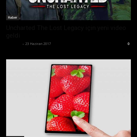
Haber
Uncharted The Lost Legacy için yeni video
geldi
Eda Sarı
-
23 Haziran 2017
0