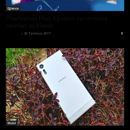
Eğlence
PlayStation Plus Ağustos ayı ücretsiz
oyunları açıklandı
Eda Sarı
-
30 Temmuz 2017
0
Mobil