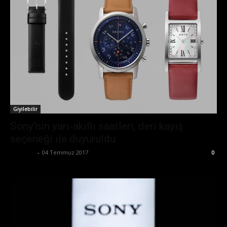
Giyilebilir
Sony’nin yarı-akıllı saatleri, deri kayış
seçeneği ile duyuruldu
Eda Sarı
-
04 Temmuz 2017
0