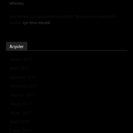
Wheeley
İşte herkes için gerçekten alınabilir fiyatıyla Sion elektrikli
araba!
için
Emin Akustik
Arşivler
Kasım 2017
Ekim 2017
Ağustos 2017
Temmuz 2017
Haziran 2017
Mayıs 2017
Nisan 2017
Mart 2017
Şubat 2017