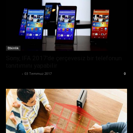
Etkinlik
Sony, IFA 2017’de çerçevesiz bir telefonun
tanıtımını yapabilir
Eda Sarı
-
03 Temmuz 2017
0