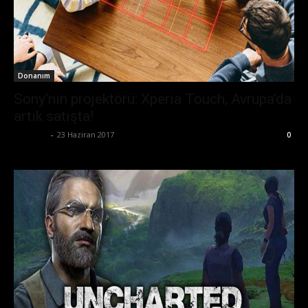
Donanım
Sony’nin projektörü: Xperia Touch, Avrupa’da
artık satışta!
Eda Sarı
-
23 Haziran 2017
0