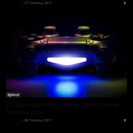
Eda Sarı
-
27 Temmuz 2017
0
Eğlence
PS Store üzerinden satılan Japon oyunları
indirime girdi
Eda Sarı
-
08 Temmuz 2017
0