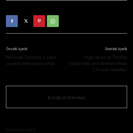
Önceki İçerik
Sonraki İçerik
Nintendo Switch’in 3. parti
Hugo Boss ve Tommy
oyunları birbirinden pahalı
Hilfiger’dan yeni Android Wear
2.0 saat modelleri
Ertuğrul Gültekin
Leave a reply