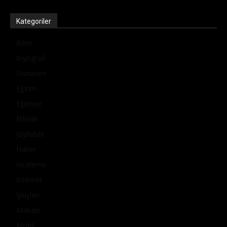
Kategoriler
Bilim
Biyografi
Donanım
Eğitim
Eğlence
Etkinlik
Giyilebilir
Haber
İnceleme
İnternet
İpuçları
Makale
Mobil