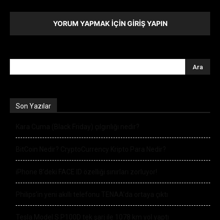
YORUM YAPMAK İÇIN GIRIŞ YAPIN
Son Yazılar
Kara Cuma (Black Friday) çılgınlığı nedir?
BitCoin Nedir? CryptoCurrency Kripto Para Nedir?
iPhone 8’deki FACE ID özelliği sınırları zorluyor!
Philips’in yeni akıllı telefonu TENAA’da ortaya çıktı
Tesla Model S P100D tek şarj ile 1078 km yol yaptı