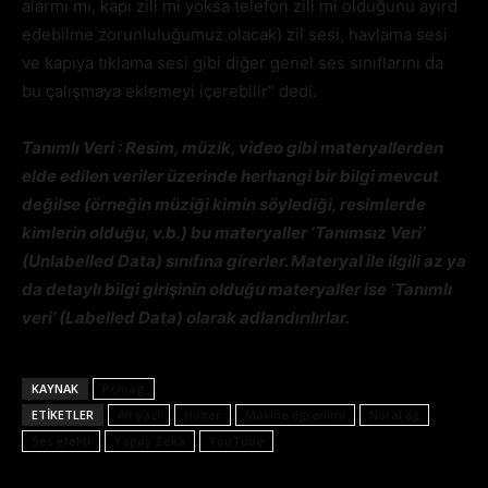
alarmı mı, kapı zili mi yoksa telefon zili mi olduğunu ayırd
edebilme zorunluluğumuz olacak) zil sesi, havlama sesi
ve kapıya tıklama sesi gibi diğer genel ses sınıflarını da
bu çalışmaya eklemeyi içerebilir” dedi.
Tanımlı Veri : Resim, müzik, video gibi materyallerden
elde edilen veriler üzerinde herhangi bir bilgi mevcut
değilse (örneğin müziği kimin söylediği, resimlerde
kimlerin olduğu, v.b.) bu materyaller ‘Tanımsız Veri’
(Unlabelled Data) sınıfına girerler. Materyal ile ilgili az ya
da detaylı bilgi girişinin olduğu materyaller ise ‘Tanımlı
veri’ (Labelled Data) olarak adlandırılırlar.
KAYNAK
Pcmag
ETIKETLER
Alt yazı
Haber
Makine öğrenimi
Nöral ağ
Ses efekti
Yapay Zeka
YouTube