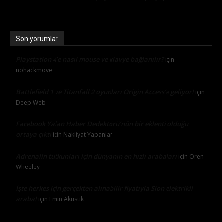
Son yorumlar
Playstation 4’e nasıl mouse ve klavye bağlanılır?
için
nohackmove
Battlefield 1 ve Titanfall 2 oyunları Origin Access’e geliyor!
için
Deep Web
Facebook Yalan Haber Dedektörü’nün bir eklenti olduğu
ortaya çıktı
için
Nakliyat Yapanlar
Adrenalin tutkunları için dünyanın en hızlı arabaları
için
Oren
Wheeley
İşte herkes için gerçekten alınabilir fiyatıyla Sion elektrikli
araba!
için
Emin Akustik