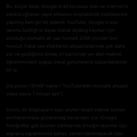
Bu, küçük fakat, Google’ın alt kuruluşu olan ve internet’in
sıklıkla uğranan yayın sitesinin erişilebilirlik özelliklerine
yapılmış belirgin bir eklenti. YouTube, Google’ın ses
tanıma özelliğine dayalı olarak diyalog kayıtları için
sunduğu otomatik alt yazı hizmeti 2009 yılından beri
mevcut. Fakat ses efektlerini altyazılandırmak çok daha
zor ve geçtiğimiz birkaç yıl içerisinde yer alan makine
öğrenimindeki (yapay zeka) gelişmelerle başarılabilecek
bir iş.
[irp posts=”8349″ name=”YouTube’daki otomatik altyazılı
video sayısı 1 milyarı aştı”]
Sorun, bir bilgisayarın bazı şeyleri tespit ederek bunları
sınıflandırmada göstereceği beceriden çok (Google
Fotoğraflar gibi ürünler halihazırda örneğin resimler için
algılama kapasitesine sahip), sesleri tanımlayacak olan