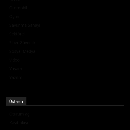
Otomobil
Oyun
Savunma Sanayi
Sektörel
Siber Güvenlik
Sosyal Medya
Video
Yaşam
Yazılım
Üst veri
Oturum aç
Kayıt akışı