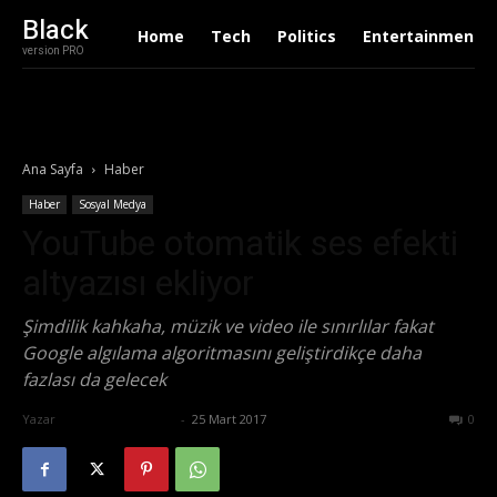
Black
Home
Tech
Politics
Entertainment
version PRO
Ana Sayfa
Haber
Haber
Sosyal Medya
YouTube otomatik ses efekti
altyazısı ekliyor
Şimdilik kahkaha, müzik ve video ile sınırlılar fakat
Google algılama algoritmasını geliştirdikçe daha
fazlası da gelecek
Yazar
Ertuğrul Gültekin
-
25 Mart 2017
717
0