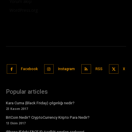
Yorum akışı
WordPress.org
Facebook
Instagram
RSS
X
Popular articles
Kara Cuma (Black Friday) çılgınlığı nedir?
23 Kasım 2017
BitCoin Nedir? CryptoCurrency Kripto Para Nedir?
13 Ekim 2017
iPhone 8’deki FACE ID özelliği sınırları zorluyor!