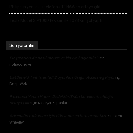
Philips’in yeni akıllı telefonu TENAA’da ortaya çıktı
Tesla Model S P100D tek şarj ile 1078 km yol yaptı
Son yorumlar
Playstation 4’e nasıl mouse ve klavye bağlanılır?
için
nohackmove
Battlefield 1 ve Titanfall 2 oyunları Origin Access’e geliyor!
için
Deep Web
Facebook Yalan Haber Dedektörü’nün bir eklenti olduğu
ortaya çıktı
için
Nakliyat Yapanlar
Adrenalin tutkunları için dünyanın en hızlı arabaları
için
Oren
Wheeley