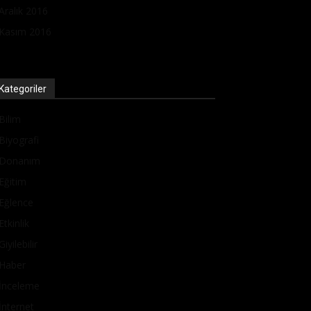
Aralık 2016
Kasım 2016
Kategoriler
Bilim
Biyografi
Donanım
Eğitim
Eğlence
Etkinlik
Giyilebilir
Haber
İnceleme
İnternet