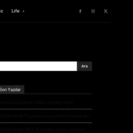
ic
Life
Son Yazılar
Kara Cuma (Black Friday) çılgınlığı nedir?
BitCoin Nedir? CryptoCurrency Kripto Para Nedir?
iPhone 8’deki FACE ID özelliği sınırları zorluyor!