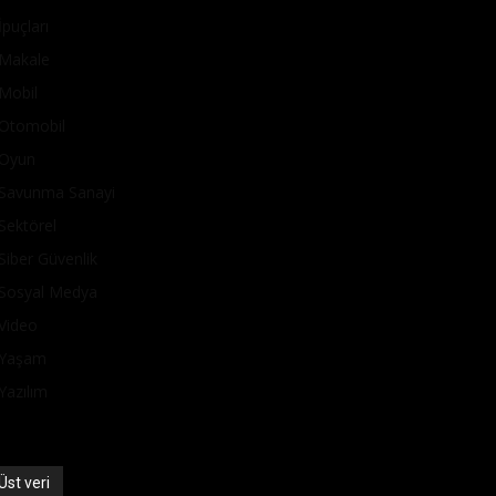
İpuçları
Makale
Mobil
Otomobil
Oyun
Savunma Sanayi
Sektörel
Siber Güvenlik
Sosyal Medya
Video
Yaşam
Yazılım
Üst veri