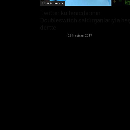
Siber Güvenlik
Twitter kullanıcılarının
Doubleswitch saldırganlarıyla baş
dertte
Emre Bayındır
-
22 Haziran 2017