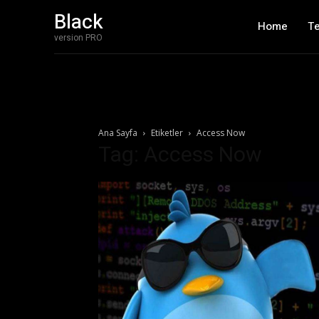
Black
Home
T
version PRO
Ana Sayfa
Etiketler
Access Now
Tag: Access Now