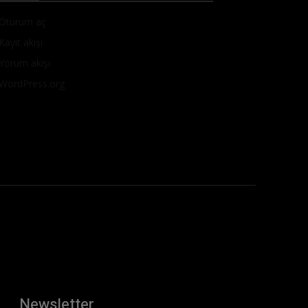
Oturum aç
Kayıt akışı
Yorum akışı
WordPress.org
Newsletter