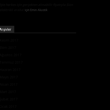
İşte herkes için gerçekten alınabilir fiyatıyla Sion
elektrikli araba!
için
Emin Akustik
Arşivler
Kasım 2017
Ekim 2017
Ağustos 2017
Temmuz 2017
Haziran 2017
Mayıs 2017
Nisan 2017
Mart 2017
Şubat 2017
Ocak 2017