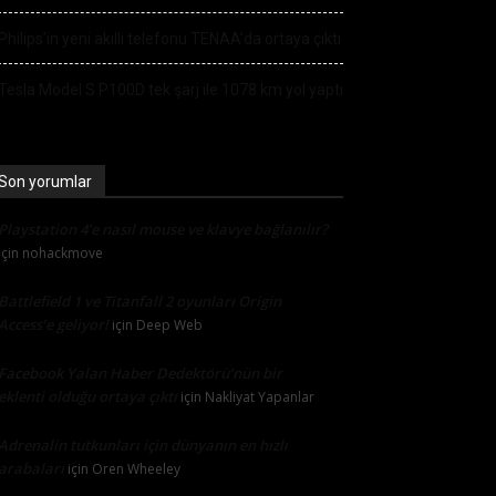
Philips’in yeni akıllı telefonu TENAA’da ortaya çıktı
Tesla Model S P100D tek şarj ile 1078 km yol yaptı
Son yorumlar
Playstation 4’e nasıl mouse ve klavye bağlanılır?
için
nohackmove
Battlefield 1 ve Titanfall 2 oyunları Origin
Access’e geliyor!
için
Deep Web
Facebook Yalan Haber Dedektörü’nün bir
eklenti olduğu ortaya çıktı
için
Nakliyat Yapanlar
Adrenalin tutkunları için dünyanın en hızlı
arabaları
için
Oren Wheeley