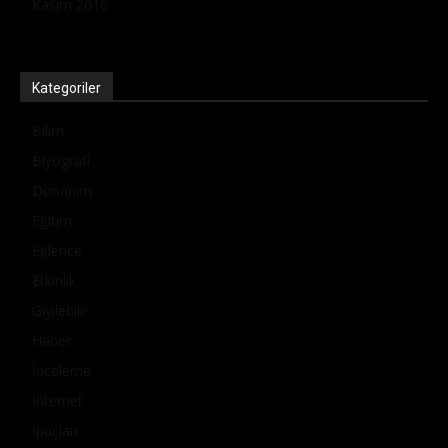
Kasım 2016
Kategoriler
Bilim
Biyografi
Donanım
Eğitim
Eğlence
Etkinlik
Giyilebilir
Haber
İnceleme
İnternet
İpuçları