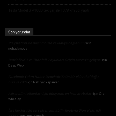
Tesla Model S P100D tek şarj ile 1078 km yol yaptı
Son yorumlar
Playstation 4’e nasıl mouse ve klavye bağlanılır?
için
nohackmove
Battlefield 1 ve Titanfall 2 oyunları Origin Access’e geliyor!
için
Deep Web
Facebook Yalan Haber Dedektörü’nün bir eklenti olduğu
ortaya çıktı
için
Nakliyat Yapanlar
Adrenalin tutkunları için dünyanın en hızlı arabaları
için
Oren
Wheeley
İşte herkes için gerçekten alınabilir fiyatıyla Sion elektrikli
araba!
için
Emin Akustik