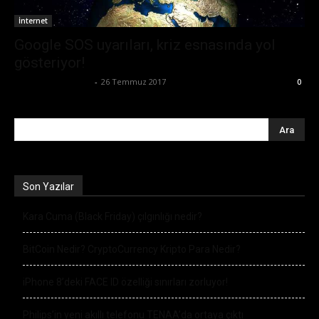
İnternet
Google SOS uyarıları, kriz esnasında yol
gösteriyor!
Büşra Maraş Bulut
-
26 Temmuz 2017
0
Son Yazılar
Kara Cuma (Black Friday) çılgınlığı nedir?
BitCoin Nedir? CryptoCurrency Kripto Para Nedir?
iPhone 8’deki FACE ID özelliği sınırları zorluyor!
Philips’in yeni akıllı telefonu TENAA’da ortaya çıktı