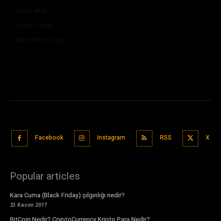
Kayıt akışı
Yorum akışı
WordPress.org
Facebook
Instagram
RSS
X
Popular articles
Kara Cuma (Black Friday) çılgınlığı nedir?
23 Kasım 2017
BitCoin Nedir? CryptoCurrency Kripto Para Nedir?