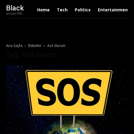
Black
Home
Tech
Politics
Entertainment
version PRO
Ana Sayfa
Etiketler
Acil durum
Tag: Acil durum