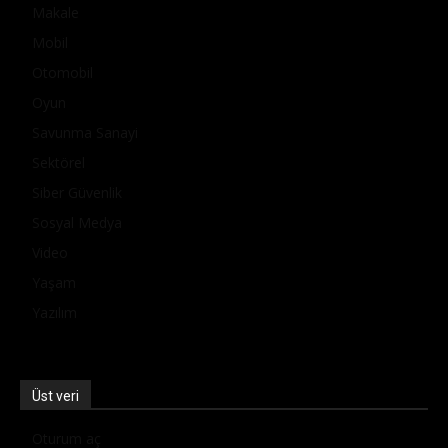
Makale
Mobil
Otomobil
Oyun
Savunma Sanayi
Sektörel
Siber Güvenlik
Sosyal Medya
Video
Yaşam
Yazılım
Üst veri
Oturum aç