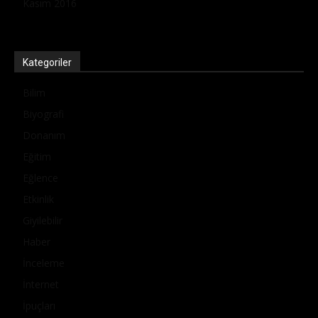
Kasım 2016
Kategoriler
Bilim
Biyografi
Donanım
Eğitim
Eğlence
Etkinlik
Giyilebilir
Haber
İnceleme
İnternet
İpuçları