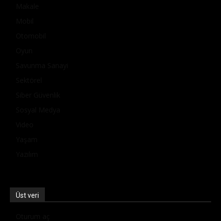
Makale
Mobil
Otomobil
Oyun
Savunma Sanayi
Sektörel
Siber Güvenlik
Sosyal Medya
Video
Yaşam
Yazılım
Üst veri
Oturum aç