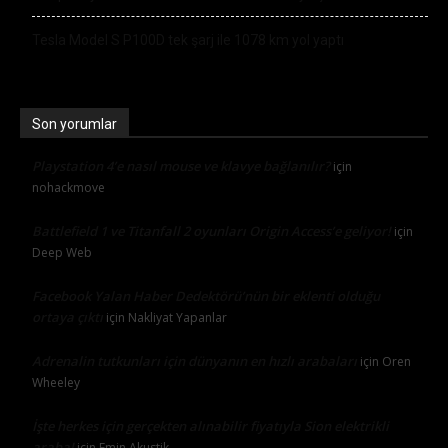
Tesla Model S P100D tek şarj ile 1078 km yol yaptı
Son yorumlar
Playstation 4’e nasıl mouse ve klavye bağlanılır?
için
nohackmove
Battlefield 1 ve Titanfall 2 oyunları Origin Access’e geliyor!
için
Deep Web
Facebook Yalan Haber Dedektörü’nün bir eklenti olduğu
ortaya çıktı
için
Nakliyat Yapanlar
Adrenalin tutkunları için dünyanın en hızlı arabaları
için
Oren
Wheeley
İşte herkes için gerçekten alınabilir fiyatıyla Sion elektrikli
araba!
için
Emin Akustik