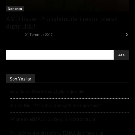
Donanım
AMD Ryzen Pro işlemcileri resmi olarak
duyuruldu!
Eda Sarı
-
01 Temmuz 2017
0
Son Yazılar
Kara Cuma (Black Friday) çılgınlığı nedir?
BitCoin Nedir? CryptoCurrency Kripto Para Nedir?
iPhone 8’deki FACE ID özelliği sınırları zorluyor!
Philips’in yeni akıllı telefonu TENAA’da ortaya çıktı