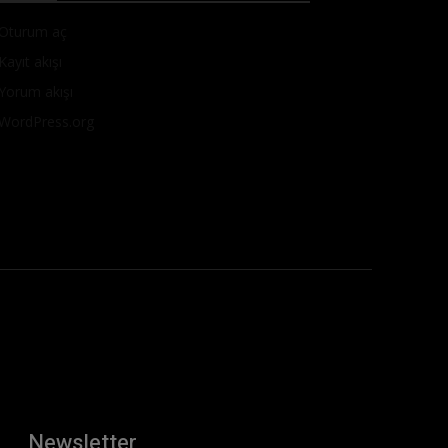
Oturum aç
Kayıt akışı
Yorum akışı
WordPress.org
Newsletter