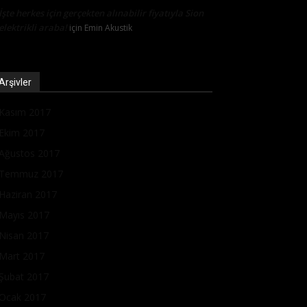
İşte herkes için gerçekten alınabilir fiyatıyla Sion
elektrikli araba!
için
Emin Akustik
Arşivler
Kasım 2017
Ekim 2017
Ağustos 2017
Temmuz 2017
Haziran 2017
Mayıs 2017
Nisan 2017
Mart 2017
Şubat 2017
Ocak 2017