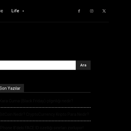
ic
Life
Son Yazılar
Kara Cuma (Black Friday) çılgınlığı nedir?
BitCoin Nedir? CryptoCurrency Kripto Para Nedir?
iPhone 8’deki FACE ID özelliği sınırları zorluyor!