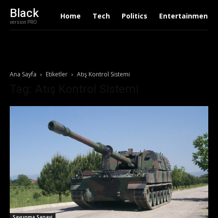
Black
Home
Tech
Politics
Entertainment
version PRO
Ana Sayfa
Etiketler
Atış Kontrol Sistemi
Tag: Atış Kontrol Sistemi
Savunma Sanayi