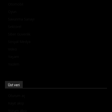
Otomobil
Oyun
Savunma Sanayi
Sektörel
Siber Güvenlik
Sosyal Medya
Video
Yaşam
Yazılım
Üst veri
Oturum aç
Kayıt akışı
Yorum akışı