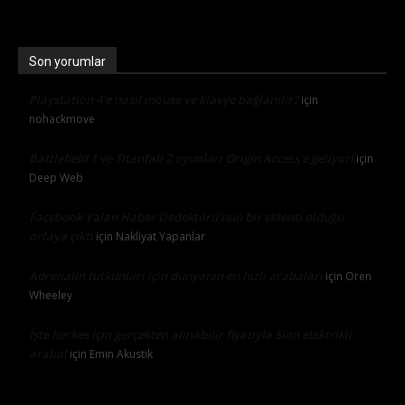
Son yorumlar
Playstation 4’e nasıl mouse ve klavye bağlanılır?
için
nohackmove
Battlefield 1 ve Titanfall 2 oyunları Origin Access’e geliyor!
için
Deep Web
Facebook Yalan Haber Dedektörü’nün bir eklenti olduğu
ortaya çıktı
için
Nakliyat Yapanlar
Adrenalin tutkunları için dünyanın en hızlı arabaları
için
Oren
Wheeley
İşte herkes için gerçekten alınabilir fiyatıyla Sion elektrikli
araba!
için
Emin Akustik