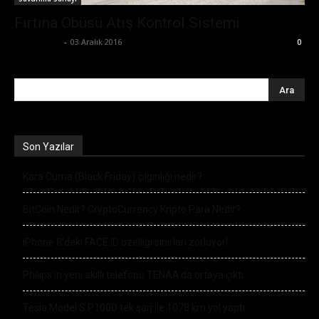
Fırtına Obüsü Atış Kontrol Sistemi
Zafer Emin
-
03 Aralık 2016
0
Son Yazılar
Kara Cuma (Black Friday) çılgınlığı nedir?
BitCoin Nedir? CryptoCurrency Kripto Para Nedir?
iPhone 8’deki FACE ID özelliği sınırları zorluyor!
Philips’in yeni akıllı telefonu TENAA’da ortaya çıktı
Tesla Model S P100D tek şarj ile 1078 km yol yaptı