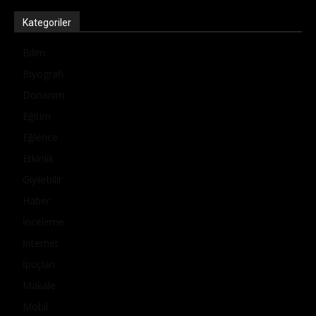
Kategoriler
Bilim
Biyografi
Donanım
Eğitim
Eğlence
Etkinlik
Giyilebilir
Haber
İnceleme
İnternet
İpuçları
Makale
Mobil