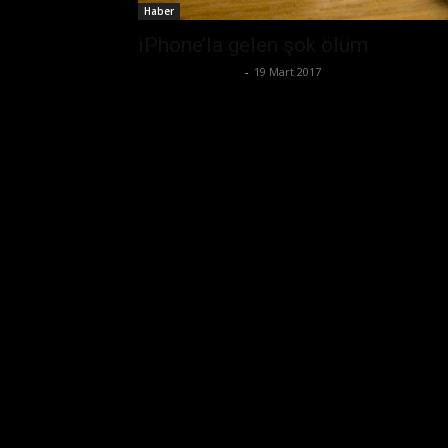
Haber
iPhone’la gelen şok ölüm
Ertuğrul Gültekin
-
19 Mart 2017