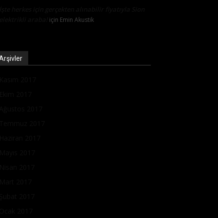
İşte herkes için gerçekten alınabilir fiyatıyla Sion
elektrikli araba!
için
Emin Akustik
Arşivler
Kasım 2017
Ekim 2017
Ağustos 2017
Temmuz 2017
Haziran 2017
Mayıs 2017
Nisan 2017
Mart 2017
Şubat 2017
Ocak 2017