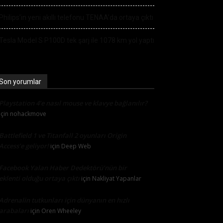
Philips’in yeni akıllı telefonu TENAA’da ortaya çıktı
Tesla Model S P100D tek şarj ile 1078 km yol yaptı
Son yorumlar
Playstation 4’e nasıl mouse ve klavye bağlanılır?
için
nohackmove
Battlefield 1 ve Titanfall 2 oyunları Origin
Access’e geliyor!
için
Deep Web
Facebook Yalan Haber Dedektörü’nün bir
eklenti olduğu ortaya çıktı
için
Nakliyat Yapanlar
Adrenalin tutkunları için dünyanın en hızlı
arabaları
için
Oren Wheeley