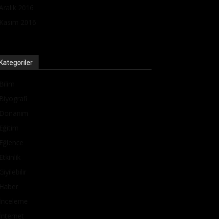
Aralık 2016
Kasım 2016
Kategoriler
Bilim
Biyografi
Donanım
Eğitim
Eğlence
Etkinlik
Giyilebilir
Haber
İnceleme
İnternet