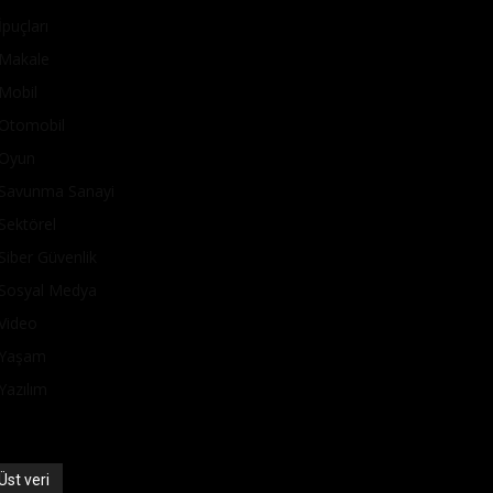
İpuçları
Makale
Mobil
Otomobil
Oyun
Savunma Sanayi
Sektörel
Siber Güvenlik
Sosyal Medya
Video
Yaşam
Yazılım
Üst veri