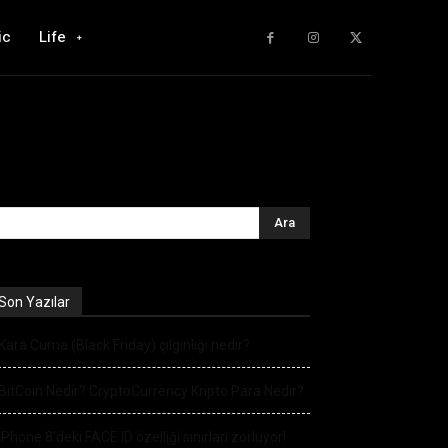
ic
Life
Son Yazılar
Kara Cuma (Black Friday) çılgınlığı nedir?
BitCoin Nedir? CryptoCurrency Kripto Para Nedir?
iPhone 8’deki FACE ID özelliği sınırları zorluyor!