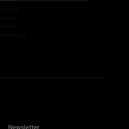
Oturum aç
Kayıt akışı
Yorum akışı
WordPress.org
Newsletter