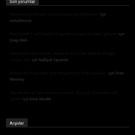
Son yorumlar
Playstation 4’e nasıl mouse ve klavye bağlanılır?
için
nohackmove
Battlefield 1 ve Titanfall 2 oyunları Origin Access’e geliyor!
için
Deep Web
Facebook Yalan Haber Dedektörü’nün bir eklenti olduğu
ortaya çıktı
için
Nakliyat Yapanlar
Adrenalin tutkunları için dünyanın en hızlı arabaları
için
Oren
Wheeley
İşte herkes için gerçekten alınabilir fiyatıyla Sion elektrikli
araba!
için
Emin Akustik
Arşivler