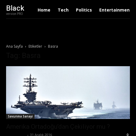
Black
Home
Tech
Politics
Entertainment
version PRO
Ana Sayfa
Etiketler
Basra
Tag: Basra
Savunma Sanayi
Amerika Ortadoğu’dan Çekiliyor mu ?
Zafer Emin
-
31 Aralık 2016
0