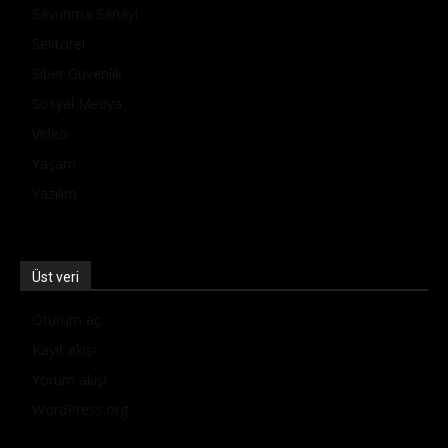
Savunma Sanayi
Sektörel
Siber Güvenlik
Sosyal Medya
Video
Yaşam
Yazılım
Üst veri
Oturum aç
Kayıt akışı
Yorum akışı
WordPress.org