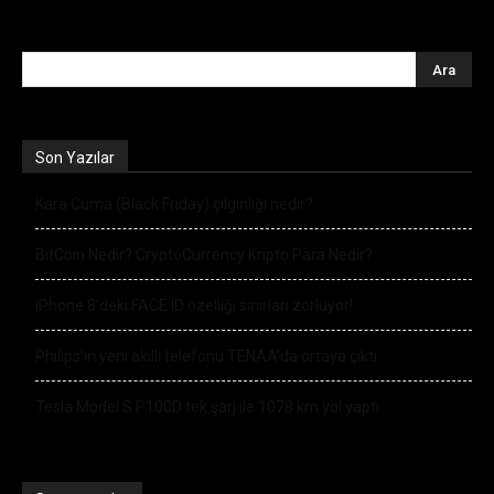
Son Yazılar
Kara Cuma (Black Friday) çılgınlığı nedir?
BitCoin Nedir? CryptoCurrency Kripto Para Nedir?
iPhone 8’deki FACE ID özelliği sınırları zorluyor!
Philips’in yeni akıllı telefonu TENAA’da ortaya çıktı
Tesla Model S P100D tek şarj ile 1078 km yol yaptı