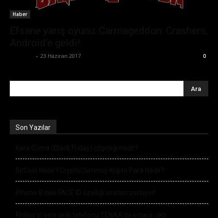
Haber
Efsane yarış oyunu: Carmageddon: Crashers,
Android’e geldi!
Eda Sarı
-
23 Haziran 2017
0
Son Yazılar
Kara Cuma (Black Friday) çılgınlığı nedir?
BitCoin Nedir? CryptoCurrency Kripto Para Nedir?
iPhone 8’deki FACE ID özelliği sınırları zorluyor!
Philips’in yeni akıllı telefonu TENAA’da ortaya çıktı