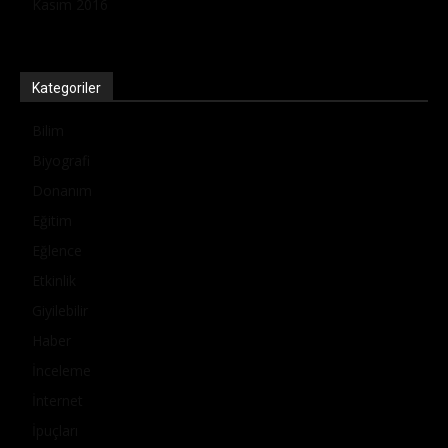
Kasım 2016
Kategoriler
Bilim
Biyografi
Donanım
Eğitim
Eğlence
Etkinlik
Giyilebilir
Haber
İnceleme
İnternet
İpuçları