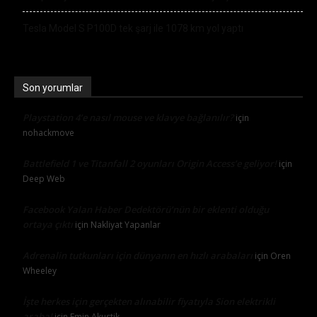
Tesla Model S P100D tek şarj ile 1078 km yol yaptı
Son yorumlar
Playstation 4’e nasıl mouse ve klavye bağlanılır?
için
nohackmove
Battlefield 1 ve Titanfall 2 oyunları Origin Access’e geliyor!
için
Deep Web
Facebook Yalan Haber Dedektörü’nün bir eklenti olduğu
ortaya çıktı
için
Nakliyat Yapanlar
Adrenalin tutkunları için dünyanın en hızlı arabaları
için
Oren
Wheeley
İşte herkes için gerçekten alınabilir fiyatıyla Sion elektrikli
araba!
için
Emin Akustik