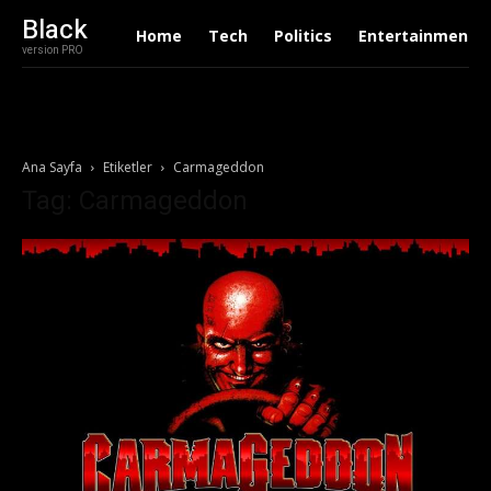
Black
Home
Tech
Politics
Entertainment
version PRO
Ana Sayfa
Etiketler
Carmageddon
Tag: Carmageddon