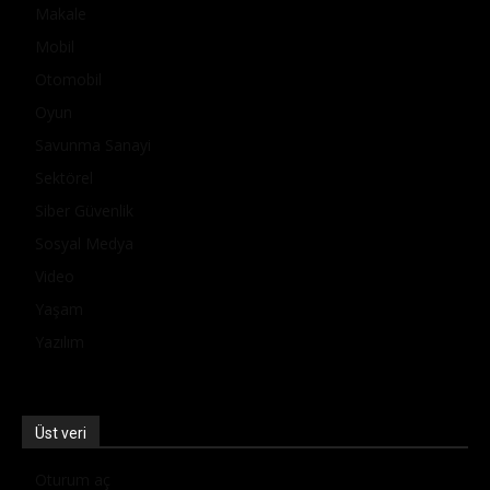
Makale
Mobil
Otomobil
Oyun
Savunma Sanayi
Sektörel
Siber Güvenlik
Sosyal Medya
Video
Yaşam
Yazılım
Üst veri
Oturum aç