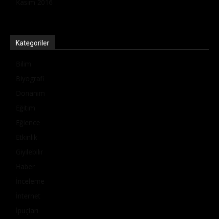
Kasım 2016
Kategoriler
Bilim
Biyografi
Donanım
Eğitim
Eğlence
Etkinlik
Giyilebilir
Haber
İnceleme
İnternet
İpuçları