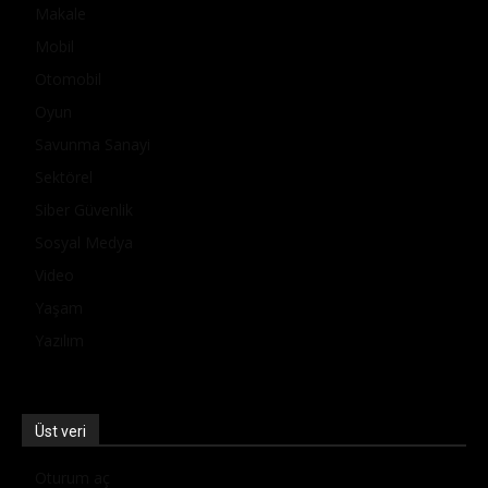
Makale
Mobil
Otomobil
Oyun
Savunma Sanayi
Sektörel
Siber Güvenlik
Sosyal Medya
Video
Yaşam
Yazılım
Üst veri
Oturum aç