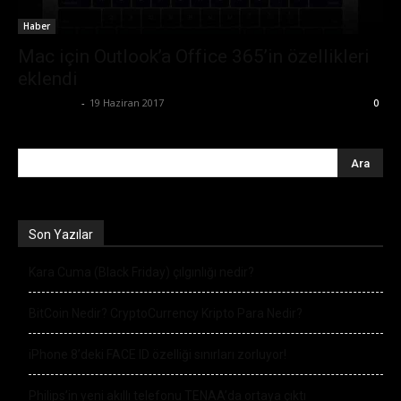
Haber
Mac için Outlook’a Office 365’in özellikleri
eklendi
Tolga Ünal
-
19 Haziran 2017
0
Son Yazılar
Kara Cuma (Black Friday) çılgınlığı nedir?
BitCoin Nedir? CryptoCurrency Kripto Para Nedir?
iPhone 8’deki FACE ID özelliği sınırları zorluyor!
Philips’in yeni akıllı telefonu TENAA’da ortaya çıktı