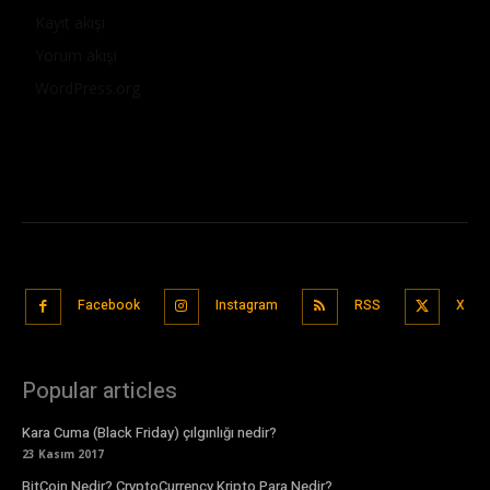
Kayıt akışı
Yorum akışı
WordPress.org
Facebook
Instagram
RSS
X
Popular articles
Kara Cuma (Black Friday) çılgınlığı nedir?
23 Kasım 2017
BitCoin Nedir? CryptoCurrency Kripto Para Nedir?