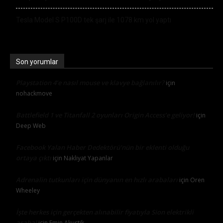
Tesla Model S P100D tek şarj ile 1078 km yol yaptı
Son yorumlar
Playstation 4’e nasıl mouse ve klavye bağlanılır?
için
nohackmove
Battlefield 1 ve Titanfall 2 oyunları Origin Access’e geliyor!
için
Deep Web
Facebook Yalan Haber Dedektörü’nün bir eklenti olduğu
ortaya çıktı
için
Nakliyat Yapanlar
Adrenalin tutkunları için dünyanın en hızlı arabaları
için
Oren
Wheeley
İşte herkes için gerçekten alınabilir fiyatıyla Sion elektrikli
araba!
için
Emin Akustik