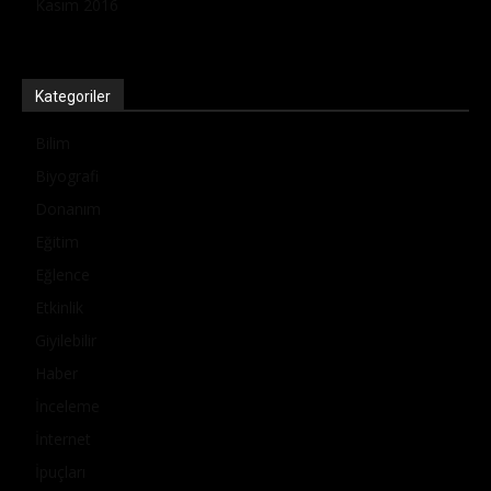
Kasım 2016
Kategoriler
Bilim
Biyografi
Donanım
Eğitim
Eğlence
Etkinlik
Giyilebilir
Haber
İnceleme
İnternet
İpuçları