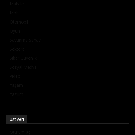
Makale
Mobil
Otomobil
Oyun
Savunma Sanayi
Sektörel
Siber Güvenlik
Sosyal Medya
Video
Yaşam
Yazılım
Üst veri
Oturum aç