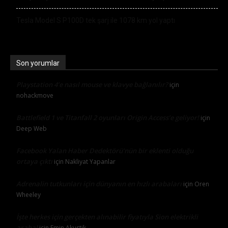
Tesla Model S P100D tek şarj ile 1078 km yol yaptı
Son yorumlar
Playstation 4’e nasıl mouse ve klavye bağlanılır?
için
nohackmove
Battlefield 1 ve Titanfall 2 oyunları Origin Access’e geliyor!
için
Deep Web
Facebook Yalan Haber Dedektörü’nün bir eklenti olduğu
ortaya çıktı
için
Nakliyat Yapanlar
Adrenalin tutkunları için dünyanın en hızlı arabaları
için
Oren
Wheeley
İşte herkes için gerçekten alınabilir fiyatıyla Sion elektrikli
araba!
için
Emin Akustik