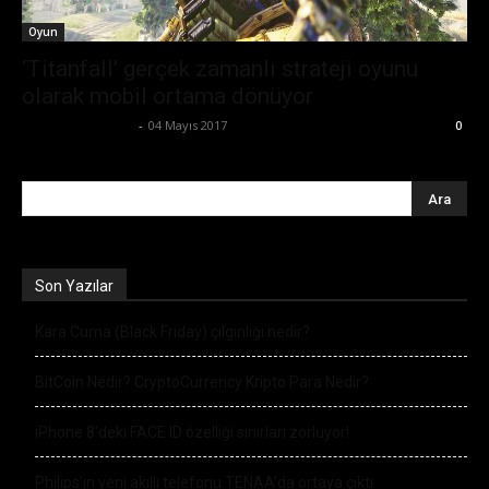
Oyun
‘Titanfall’ gerçek zamanlı strateji oyunu
olarak mobil ortama dönüyor
Ertuğrul Gültekin
-
04 Mayıs 2017
0
Son Yazılar
Kara Cuma (Black Friday) çılgınlığı nedir?
BitCoin Nedir? CryptoCurrency Kripto Para Nedir?
iPhone 8’deki FACE ID özelliği sınırları zorluyor!
Philips’in yeni akıllı telefonu TENAA’da ortaya çıktı