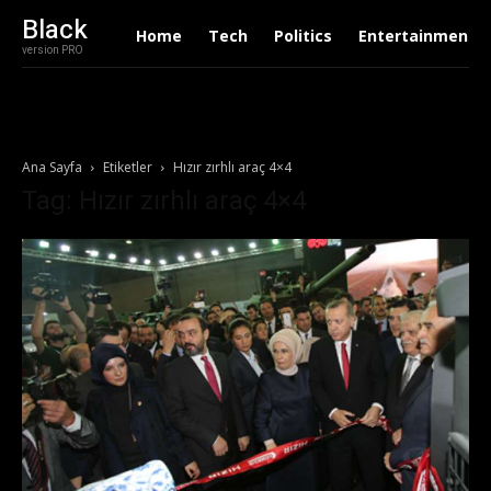
Black
Home
Tech
Politics
Entertainment
version PRO
Ana Sayfa
Etiketler
Hızır zırhlı araç 4×4
Tag: Hızır zırhlı araç 4×4