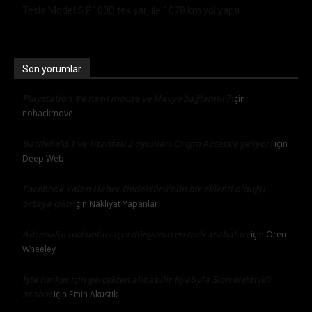
Tesla Model S P100D tek şarj ile 1078 km yol yaptı
Son yorumlar
Playstation 4’e nasıl mouse ve klavye bağlanılır?
için
nohackmove
Battlefield 1 ve Titanfall 2 oyunları Origin Access’e geliyor!
için
Deep Web
Facebook Yalan Haber Dedektörü’nün bir eklenti olduğu
ortaya çıktı
için
Nakliyat Yapanlar
Adrenalin tutkunları için dünyanın en hızlı arabaları
için
Oren
Wheeley
İşte herkes için gerçekten alınabilir fiyatıyla Sion elektrikli
araba!
için
Emin Akustik