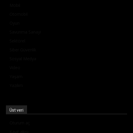
Mobil
Otomobil
Oyun
Savunma Sanayi
Sektörel
Siber Güvenlik
Sosyal Medya
Video
Yaşam
Yazılım
Üst veri
Oturum aç
Kayıt akışı