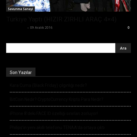
Savunma Sanayi
Türkiye Yaptı (HIZIR ZIRHLI ARAÇ 4×4)
Zafer Emin
-
09 Aralık 2016
0
Son Yazılar
Kara Cuma (Black Friday) çılgınlığı nedir?
BitCoin Nedir? CryptoCurrency Kripto Para Nedir?
iPhone 8’deki FACE ID özelliği sınırları zorluyor!
Philips’in yeni akıllı telefonu TENAA’da ortaya çıktı