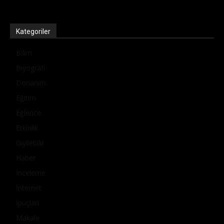
Kategoriler
Bilim
Biyografi
Donanım
Eğitim
Eğlence
Etkinlik
Giyilebilir
Haber
İnceleme
İnternet
İpuçları
Makale