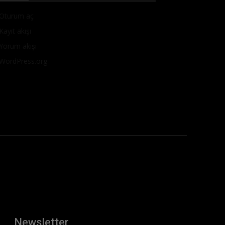
Oturum aç
Kayıt akışı
Yorum akışı
WordPress.org
Newsletter