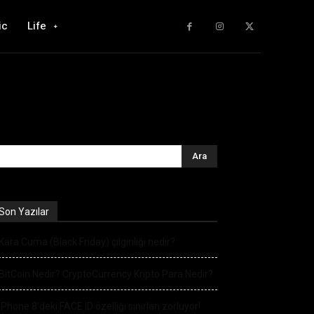
ic
Life
Son Yazılar
Kara Cuma (Black Friday) çılgınlığı nedir?
BitCoin Nedir? CryptoCurrency Kripto Para Nedir?
iPhone 8’deki FACE ID özelliği sınırları zorluyor!