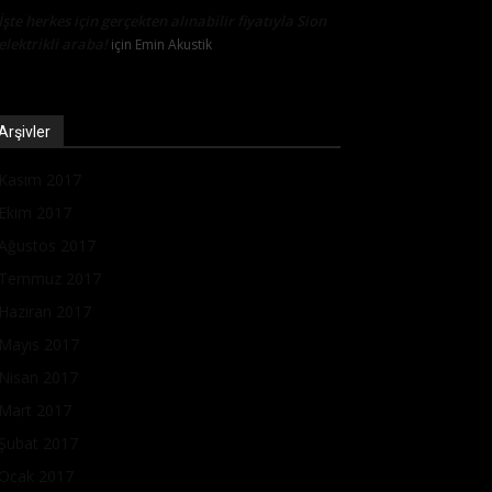
İşte herkes için gerçekten alınabilir fiyatıyla Sion
elektrikli araba!
için
Emin Akustik
Arşivler
Kasım 2017
Ekim 2017
Ağustos 2017
Temmuz 2017
Haziran 2017
Mayıs 2017
Nisan 2017
Mart 2017
Şubat 2017
Ocak 2017