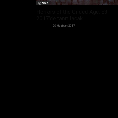
Eğlence
Horrors of the Gilded Age, E3
2017’de tanıtılacak
Eda Sarı
-
20 Haziran 2017