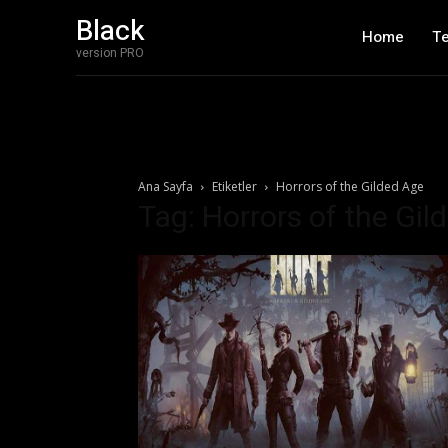
Black
Home
T
version PRO
Ana Sayfa
Etiketler
Horrors of the Gilded Age
Tag: Horrors of the Gil