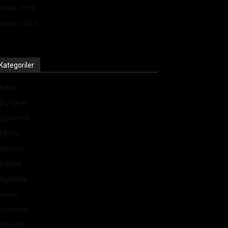
Aralık 2016
Kasım 2016
Kategoriler
Bilim
Biyografi
Donanım
Eğitim
Eğlence
Etkinlik
Giyilebilir
Haber
İnceleme
İnternet