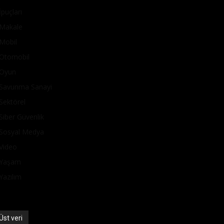
İpuçları
Makale
Mobil
Otomobil
Oyun
Savunma Sanayi
Sektörel
Siber Güvenlik
Sosyal Medya
Video
Yaşam
Yazılım
Üst veri