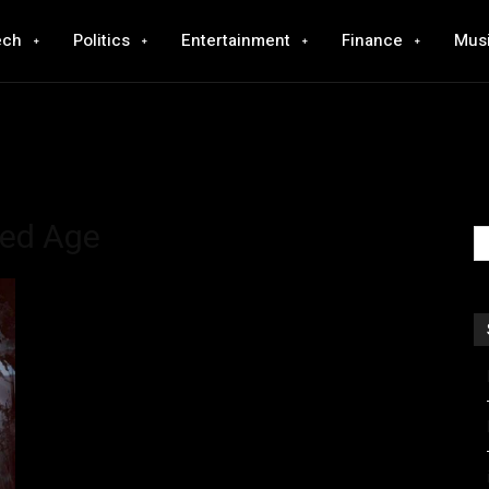
ech
Politics
Entertainment
Finance
Mus
ded Age