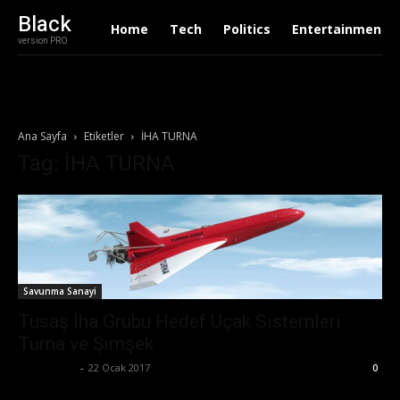
Black
Home
Tech
Politics
Entertainment
version PRO
Ana Sayfa
Etiketler
İHA TURNA
Tag: İHA TURNA
Savunma Sanayi
Tusaş İha Grubu Hedef Uçak Sistemleri
Turna ve Şimşek
Zafer Emin
-
22 Ocak 2017
0