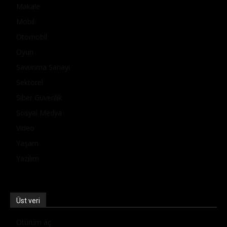
Makale
Mobil
Otomobil
Oyun
Savunma Sanayi
Sektörel
Siber Güvenlik
Sosyal Medya
Video
Yaşam
Yazılım
Üst veri
Oturum aç