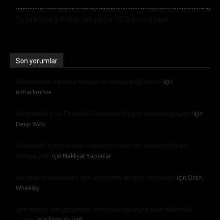
Tesla Model S P100D tek şarj ile 1078 km yol yaptı
Son yorumlar
Playstation 4’e nasıl mouse ve klavye bağlanılır?
için
nohackmove
Battlefield 1 ve Titanfall 2 oyunları Origin Access’e geliyor!
için
Deep Web
Facebook Yalan Haber Dedektörü’nün bir eklenti olduğu
ortaya çıktı
için
Nakliyat Yapanlar
Adrenalin tutkunları için dünyanın en hızlı arabaları
için
Oren
Wheeley
İşte herkes için gerçekten alınabilir fiyatıyla Sion elektrikli
araba!
için
Emin Akustik