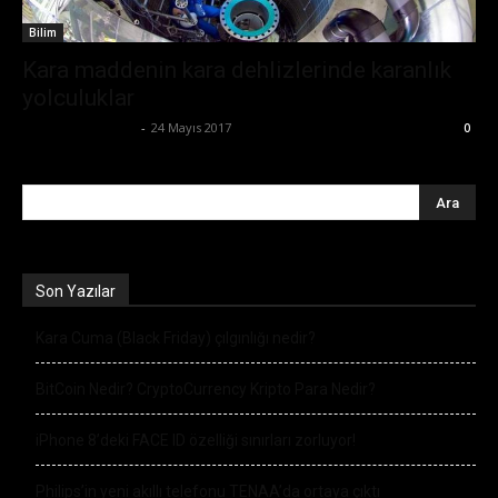
Bilim
Kara maddenin kara dehlizlerinde karanlık
yolculuklar
Ertuğrul Gültekin
-
24 Mayıs 2017
0
Son Yazılar
Kara Cuma (Black Friday) çılgınlığı nedir?
BitCoin Nedir? CryptoCurrency Kripto Para Nedir?
iPhone 8’deki FACE ID özelliği sınırları zorluyor!
Philips’in yeni akıllı telefonu TENAA’da ortaya çıktı