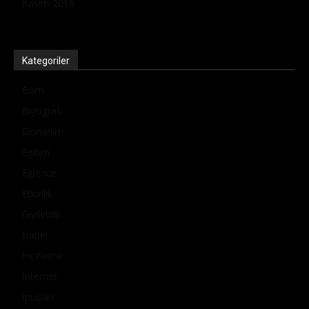
Kasım 2016
Kategoriler
Bilim
Biyografi
Donanım
Eğitim
Eğlence
Etkinlik
Giyilebilir
Haber
İnceleme
İnternet
İpuçları