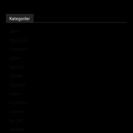
Kategoriler
Bilim
Biyografi
Donanım
Eğitim
Eğlence
Etkinlik
Giyilebilir
Haber
İnceleme
İnternet
İpuçları
Makale