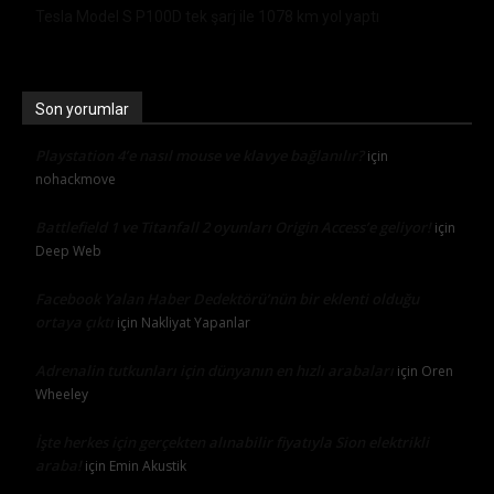
Tesla Model S P100D tek şarj ile 1078 km yol yaptı
Son yorumlar
Playstation 4’e nasıl mouse ve klavye bağlanılır?
için
nohackmove
Battlefield 1 ve Titanfall 2 oyunları Origin Access’e geliyor!
için
Deep Web
Facebook Yalan Haber Dedektörü’nün bir eklenti olduğu
ortaya çıktı
için
Nakliyat Yapanlar
Adrenalin tutkunları için dünyanın en hızlı arabaları
için
Oren
Wheeley
İşte herkes için gerçekten alınabilir fiyatıyla Sion elektrikli
araba!
için
Emin Akustik