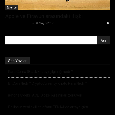
Eğlence
Apple ve Firavun arasındaki ilişki
Ertuğrul Gültekin
-
30 Mayıs 2017
0
Son Yazılar
Kara Cuma (Black Friday) çılgınlığı nedir?
BitCoin Nedir? CryptoCurrency Kripto Para Nedir?
iPhone 8’deki FACE ID özelliği sınırları zorluyor!
Philips’in yeni akıllı telefonu TENAA’da ortaya çıktı