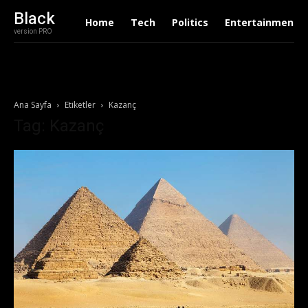
Black
Home
Tech
Politics
Entertainment
version PRO
Ana Sayfa
Etiketler
Kazanç
Tag: Kazanç