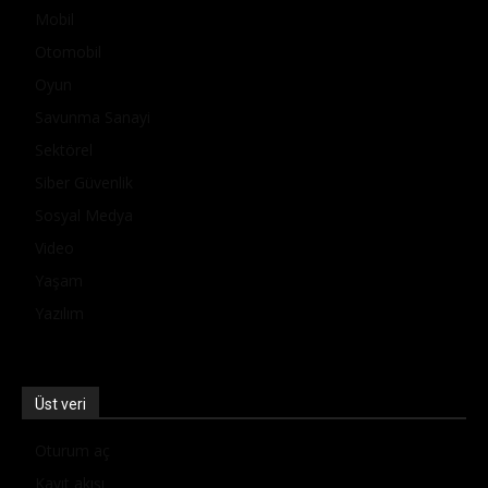
Mobil
Otomobil
Oyun
Savunma Sanayi
Sektörel
Siber Güvenlik
Sosyal Medya
Video
Yaşam
Yazılım
Üst veri
Oturum aç
Kayıt akışı