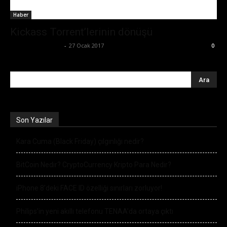
Haber
Kickass Torrent’lerinin dönüşü
Ertuğrul Gültekin
-
27 Ocak 2017
0
Son Yazılar
Kara Cuma (Black Friday) çılgınlığı nedir?
BitCoin Nedir? CryptoCurrency Kripto Para Nedir?
iPhone 8’deki FACE ID özelliği sınırları zorluyor!
Philips’in yeni akıllı telefonu TENAA’da ortaya çıktı