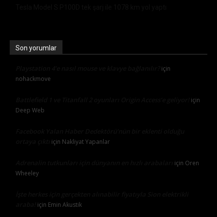
Tesla Model S P100D tek şarj ile 1078 km yol yaptı
Son yorumlar
Playstation 4’e nasıl mouse ve klavye bağlanılır?
için
nohackmove
Battlefield 1 ve Titanfall 2 oyunları Origin Access’e geliyor!
için
Deep Web
Facebook Yalan Haber Dedektörü’nün bir eklenti olduğu
ortaya çıktı
için
Nakliyat Yapanlar
Adrenalin tutkunları için dünyanın en hızlı arabaları
için
Oren
Wheeley
İşte herkes için gerçekten alınabilir fiyatıyla Sion elektrikli
araba!
için
Emin Akustik