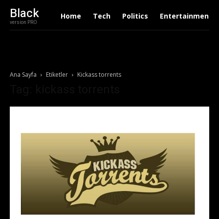
Black
Home
Tech
Politics
Entertainment
version PRO
Ana Sayfa
Etiketler
Kickass torrents
Tag: kickass torrents