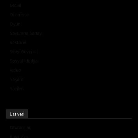
Mobil
Otomobil
Oyun
Savunma Sanayi
Sektörel
Siber Güvenlik
Sosyal Medya
Video
Yaşam
Yazılım
Üst veri
Oturum aç
Kayıt akışı