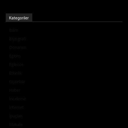
Kategoriler
Bilim
Biyografi
Donanım
Eğitim
Eğlence
Etkinlik
Giyilebilir
Haber
İnceleme
İnternet
İpuçları
Makale