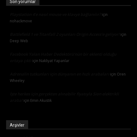
Son yorumlar
Playstation 4’e nasıl mouse ve klavye bağlanılır?
için
nohackmove
Battlefield 1 ve Titanfall 2 oyunları Origin Access’e geliyor!
için
Deep Web
Facebook Yalan Haber Dedektörü’nün bir eklenti olduğu
ortaya çıktı
için
Nakliyat Yapanlar
Adrenalin tutkunları için dünyanın en hızlı arabaları
için
Oren
Wheeley
İşte herkes için gerçekten alınabilir fiyatıyla Sion elektrikli
araba!
için
Emin Akustik
Arşivler