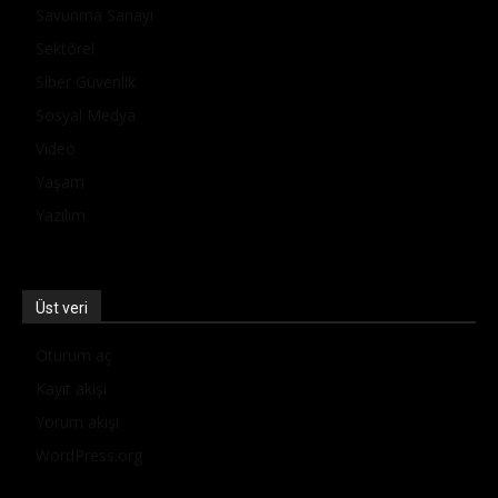
Savunma Sanayi
Sektörel
Siber Güvenlik
Sosyal Medya
Video
Yaşam
Yazılım
Üst veri
Oturum aç
Kayıt akışı
Yorum akışı
WordPress.org