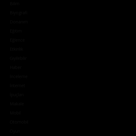
Bilim
Biyografi
Donanım
Eğitim
Eğlence
Etkinlik
Giyilebilir
Haber
İnceleme
İnternet
İpuçları
Makale
Mobil
Otomobil
Oyun