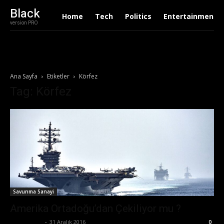
Black
Home
Tech
Politics
Entertainment
version PRO
Ana Sayfa
Etiketler
Körfez
Tag: Körfez
Savunma Sanayi
Amerika Ortadoğu’dan Çekiliyor mu ?
Zafer Emin
-
31 Aralık 2016
0