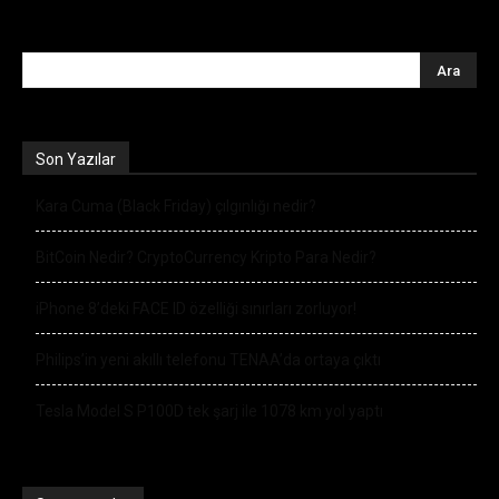
Son Yazılar
Kara Cuma (Black Friday) çılgınlığı nedir?
BitCoin Nedir? CryptoCurrency Kripto Para Nedir?
iPhone 8’deki FACE ID özelliği sınırları zorluyor!
Philips’in yeni akıllı telefonu TENAA’da ortaya çıktı
Tesla Model S P100D tek şarj ile 1078 km yol yaptı