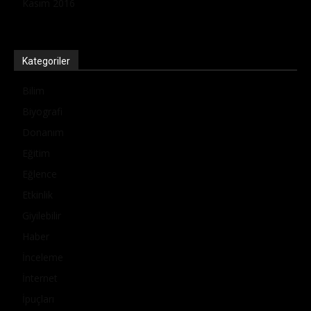
Kasım 2016
Kategoriler
Bilim
Biyografi
Donanım
Eğitim
Eğlence
Etkinlik
Giyilebilir
Haber
İnceleme
İnternet
İpuçları