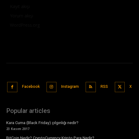
Kayıt akışı
Yorum akışı
WordPress.org
Facebook
Instagram
RSS
X
Popular articles
Kara Cuma (Black Friday) çılgınlığı nedir?
23 Kasım 2017
BitCoin Nedir? CryptoCurrency Kripto Para Nedir?