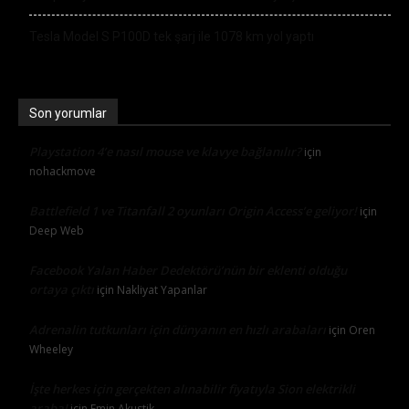
Tesla Model S P100D tek şarj ile 1078 km yol yaptı
Son yorumlar
Playstation 4’e nasıl mouse ve klavye bağlanılır?
için
nohackmove
Battlefield 1 ve Titanfall 2 oyunları Origin Access’e geliyor!
için
Deep Web
Facebook Yalan Haber Dedektörü’nün bir eklenti olduğu
ortaya çıktı
için
Nakliyat Yapanlar
Adrenalin tutkunları için dünyanın en hızlı arabaları
için
Oren
Wheeley
İşte herkes için gerçekten alınabilir fiyatıyla Sion elektrikli
araba!
için
Emin Akustik