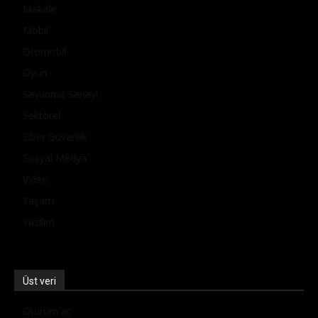
Makale
Mobil
Otomobil
Oyun
Savunma Sanayi
Sektörel
Siber Güvenlik
Sosyal Medya
Video
Yaşam
Yazılım
Üst veri
Oturum aç