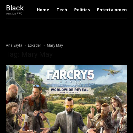
Black
Home
Tech
Politics
Entertainment
version PRO
Ana Sayfa
Etiketler
Mary May
Tag: Mary May