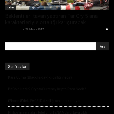
Haber
Beklentileri tavan yaptıran Far Cry 5 ana
karakterleriyle ortalığı karıştıracak
Tolga Ünal
-
29 Mayıs 2017
0
Son Yazılar
Kara Cuma (Black Friday) çılgınlığı nedir?
BitCoin Nedir? CryptoCurrency Kripto Para Nedir?
iPhone 8’deki FACE ID özelliği sınırları zorluyor!
Philips’in yeni akıllı telefonu TENAA’da ortaya çıktı