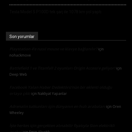
Tesla Model S P100D tek şarj ile 1078 km yol yaptı
Son yorumlar
Playstation 4’e nasıl mouse ve klavye bağlanılır?
için
nohackmove
Battlefield 1 ve Titanfall 2 oyunları Origin Access’e geliyor!
için
Deep Web
Facebook Yalan Haber Dedektörü’nün bir eklenti olduğu
ortaya çıktı
için
Nakliyat Yapanlar
Adrenalin tutkunları için dünyanın en hızlı arabaları
için
Oren
Wheeley
İşte herkes için gerçekten alınabilir fiyatıyla Sion elektrikli
araba!
için
Emin Akustik