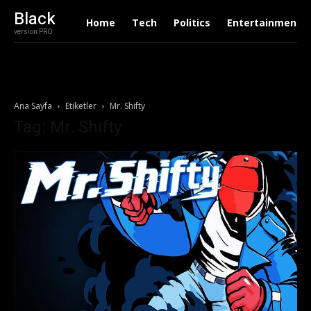
Black
Home
Tech
Politics
Entertainment
version PRO
Ana Sayfa
Etiketler
Mr. Shifty
Tag: Mr. Shifty