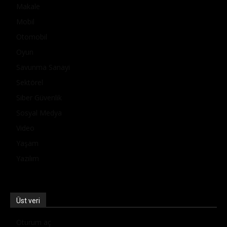
Makale
Mobil
Otomobil
Oyun
Savunma Sanayi
Sektörel
Siber Güvenlik
Sosyal Medya
Video
Yaşam
Yazılım
Üst veri
Oturum aç