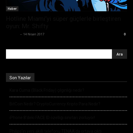
Haber
Hotline Miami’yi süper güçlerle birleştiren
oyun: Mr. Shifty
Ali İlter
-
14 Nisan 2017
0
Son Yazılar
Kara Cuma (Black Friday) çılgınlığı nedir?
BitCoin Nedir? CryptoCurrency Kripto Para Nedir?
iPhone 8’deki FACE ID özelliği sınırları zorluyor!
Philips’in yeni akıllı telefonu TENAA’da ortaya çıktı