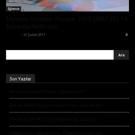
Eğlence
Mystery Science Theater 3000 (MST3K) 14
Nisanda Netflix’de
Ali İlter
-
22 Şubat 2017
0
Son Yazılar
Kara Cuma (Black Friday) çılgınlığı nedir?
BitCoin Nedir? CryptoCurrency Kripto Para Nedir?
iPhone 8’deki FACE ID özelliği sınırları zorluyor!
Philips’in yeni akıllı telefonu TENAA’da ortaya çıktı