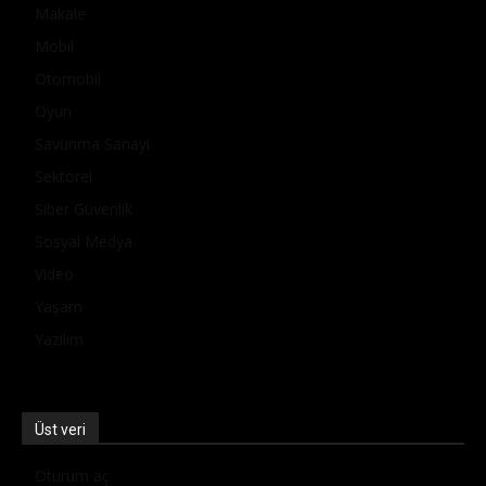
Makale
Mobil
Otomobil
Oyun
Savunma Sanayi
Sektörel
Siber Güvenlik
Sosyal Medya
Video
Yaşam
Yazılım
Üst veri
Oturum aç