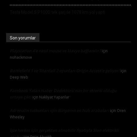
Tesla Model S P100D tek şarj ile 1078 km yol yaptı
Son yorumlar
Playstation 4’e nasıl mouse ve klavye bağlanılır?
için
nohackmove
Battlefield 1 ve Titanfall 2 oyunları Origin Access’e geliyor!
için
Deep Web
Facebook Yalan Haber Dedektörü’nün bir eklenti olduğu
ortaya çıktı
için
Nakliyat Yapanlar
Adrenalin tutkunları için dünyanın en hızlı arabaları
için
Oren
Wheeley
İşte herkes için gerçekten alınabilir fiyatıyla Sion elektrikli
araba!
için
Emin Akustik