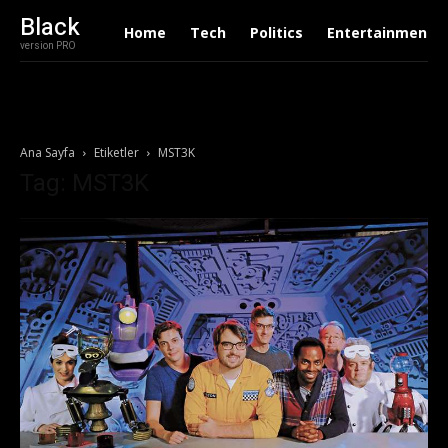
Black
Home
Tech
Politics
Entertainment
version PRO
Ana Sayfa
Etiketler
MST3K
Tag: MST3K