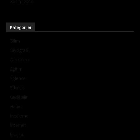
Kasım 2016
Kategoriler
Bilim
Biyografi
Donanım
Eğitim
Eğlence
Etkinlik
Giyilebilir
Haber
İnceleme
İnternet
İpuçları