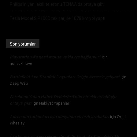
Philips’in yeni akıllı telefonu TENAA’da ortaya çıktı
Tesla Model S P100D tek şarj ile 1078 km yol yaptı
Son yorumlar
Playstation 4’e nasıl mouse ve klavye bağlanılır?
için
nohackmove
Battlefield 1 ve Titanfall 2 oyunları Origin Access’e geliyor!
için
Deep Web
Facebook Yalan Haber Dedektörü’nün bir eklenti olduğu
ortaya çıktı
için
Nakliyat Yapanlar
Adrenalin tutkunları için dünyanın en hızlı arabaları
için
Oren
Wheeley
İşte herkes için gerçekten alınabilir fiyatıyla Sion elektrikli