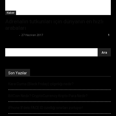
Haber
Adrenalin tutkunları için dünyanın en hızlı
arabaları
Eda Sarı
-
27 Haziran 2017
1
Son Yazılar
Kara Cuma (Black Friday) çılgınlığı nedir?
BitCoin Nedir? CryptoCurrency Kripto Para Nedir?
iPhone 8’deki FACE ID özelliği sınırları zorluyor!