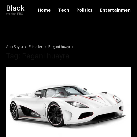
Black
Home
Tech
Politics
Entertainment
version PRO
Ana Sayfa
Etiketler
Pagani huayra
Tag: Pagani huayra