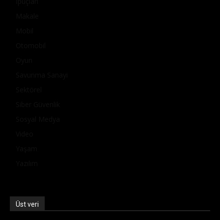
İpuçları
Makale
Mobil
Otomobil
Oyun
Savunma Sanayi
Sektörel
Siber Güvenlik
Sosyal Medya
Video
Yaşam
Yazılım
Üst veri