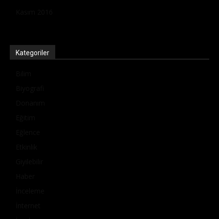
Kasım 2016
Kategoriler
Bilim
Biyografi
Donanım
Eğitim
Eğlence
Etkinlik
Giyilebilir
Haber
İnceleme
İnternet