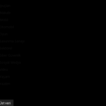
İpuçları
Makale
Mobil
Otomobil
Oyun
Savunma Sanayi
Sektörel
Siber Güvenlik
Sosyal Medya
Video
Yaşam
Yazılım
Üst veri