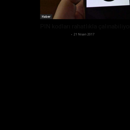
Haber
PIN kodları rahatlıkla çalınabiliyo
Ertuğrul Gültekin
-
21 Nisan 2017