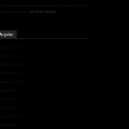
İşte herkes için gerçekten alınabilir fiyatıyla Sion
elektrikli araba!
için
Emin Akustik
Arşivler
Kasım 2017
Ekim 2017
Ağustos 2017
Temmuz 2017
Haziran 2017
Mayıs 2017
Nisan 2017
Mart 2017
Şubat 2017
Ocak 2017