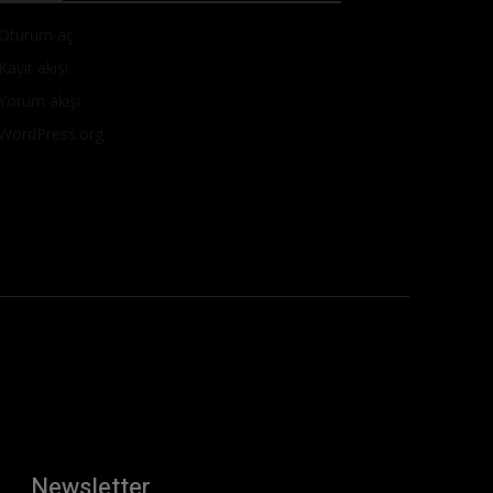
Oturum aç
Kayıt akışı
Yorum akışı
WordPress.org
Newsletter