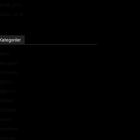
Aralık 2016
Kasım 2016
Kategoriler
Bilim
Biyografi
Donanım
Eğitim
Eğlence
Etkinlik
Giyilebilir
Haber
İnceleme
İnternet