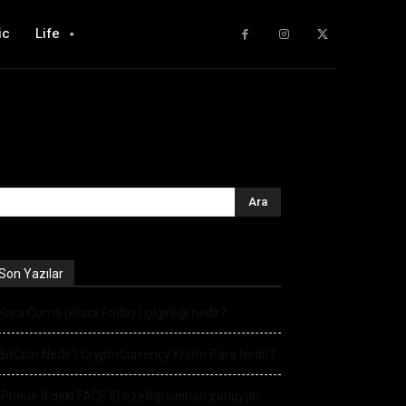
ic
Life
Son Yazılar
Kara Cuma (Black Friday) çılgınlığı nedir?
BitCoin Nedir? CryptoCurrency Kripto Para Nedir?
iPhone 8’deki FACE ID özelliği sınırları zorluyor!