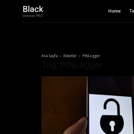
Black
Home
T
version PRO
Ana Sayfa
Etiketler
PINLogger
Tag: PINLogger