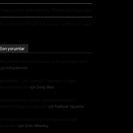
Philips’in yeni akıllı telefonu TENAA’da ortaya çıktı
Tesla Model S P100D tek şarj ile 1078 km yol yaptı
Son yorumlar
Playstation 4’e nasıl mouse ve klavye bağlanılır?
için
nohackmove
Battlefield 1 ve Titanfall 2 oyunları Origin
Access’e geliyor!
için
Deep Web
Facebook Yalan Haber Dedektörü’nün bir
eklenti olduğu ortaya çıktı
için
Nakliyat Yapanlar
Adrenalin tutkunları için dünyanın en hızlı
arabaları
için
Oren Wheeley