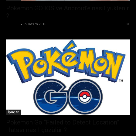
Pokemon GO IOS ve Android’e nasıl yüklenir
?
Ali İlter
-
09 Kasım 2016
0
İpuçları
Pokemon Go “Failed to Detect Location”
Hatası nasıl çözülür ?