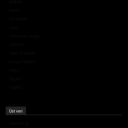
Makale
Mobil
Otomobil
Oyun
Savunma Sanayi
Sektörel
Siber Güvenlik
Sosyal Medya
Video
Yaşam
Yazılım
Üst veri
Oturum aç