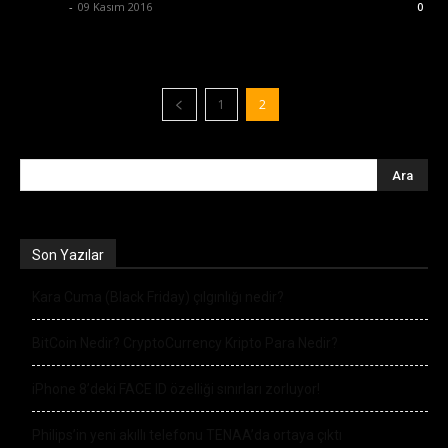
Ali İlter
-
09 Kasım 2016
0
1
2
Son Yazılar
Kara Cuma (Black Friday) çılgınlığı nedir?
BitCoin Nedir? CryptoCurrency Kripto Para Nedir?
iPhone 8’deki FACE ID özelliği sınırları zorluyor!
Philips’in yeni akıllı telefonu TENAA’da ortaya çıktı