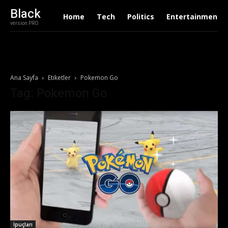
Black
Home
Tech
Politics
Entertainment
version PRO
Ana Sayfa
Etiketler
Pokemon Go
Tag: Pokemon Go
İpuçları