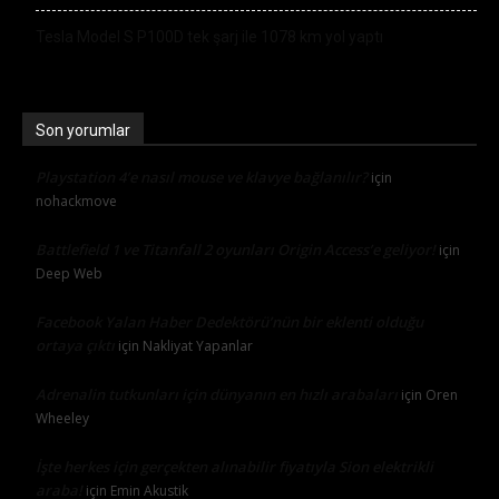
Tesla Model S P100D tek şarj ile 1078 km yol yaptı
Son yorumlar
Playstation 4’e nasıl mouse ve klavye bağlanılır?
için
nohackmove
Battlefield 1 ve Titanfall 2 oyunları Origin Access’e geliyor!
için
Deep Web
Facebook Yalan Haber Dedektörü’nün bir eklenti olduğu
ortaya çıktı
için
Nakliyat Yapanlar
Adrenalin tutkunları için dünyanın en hızlı arabaları
için
Oren
Wheeley
İşte herkes için gerçekten alınabilir fiyatıyla Sion elektrikli
araba!
için
Emin Akustik