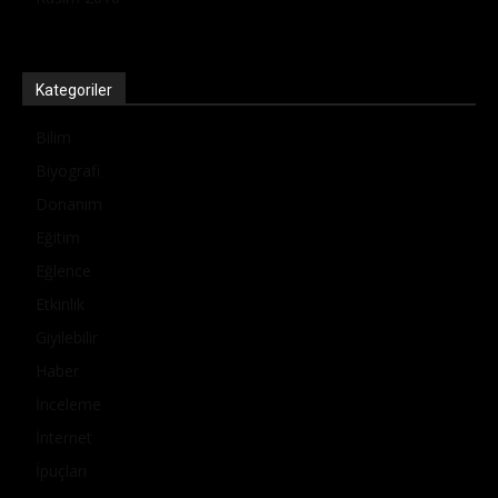
Kategoriler
Bilim
Biyografi
Donanım
Eğitim
Eğlence
Etkinlik
Giyilebilir
Haber
İnceleme
İnternet
İpuçları