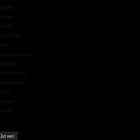
İpuçları
Makale
Mobil
Otomobil
Oyun
Savunma Sanayi
Sektörel
Siber Güvenlik
Sosyal Medya
Video
Yaşam
Yazılım
Üst veri