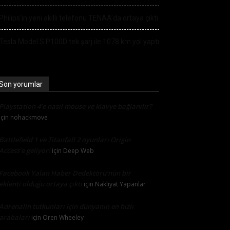
Philips’in yeni akıllı telefonu TENAA’da ortaya çıktı
Tesla Model S P100D tek şarj ile 1078 km yol yaptı
Son yorumlar
Playstation 4’e nasıl mouse ve klavye bağlanılır?
için
nohackmove
Battlefield 1 ve Titanfall 2 oyunları Origin
Access’e geliyor!
için
Deep Web
Facebook Yalan Haber Dedektörü’nün bir
eklenti olduğu ortaya çıktı
için
Nakliyat Yapanlar
Adrenalin tutkunları için dünyanın en hızlı
arabaları
için
Oren Wheeley