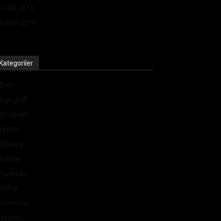
Aralık 2016
Kasım 2016
Kategoriler
Bilim
Biyografi
Donanım
Eğitim
Eğlence
Etkinlik
Giyilebilir
Haber
İnceleme
İnternet