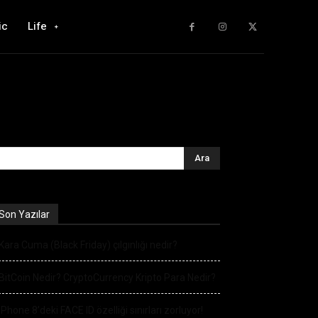
ic
Life
Son Yazılar
Kara Cuma (Black Friday) çılgınlığı nedir?
BitCoin Nedir? CryptoCurrency Kripto Para Nedir?
iPhone 8’deki FACE ID özelliği sınırları zorluyor!