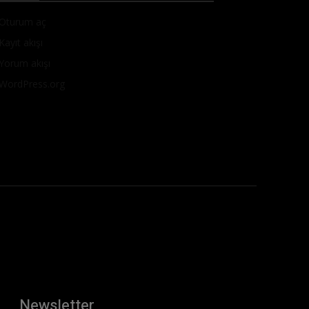
Oturum aç
Kayıt akışı
Yorum akışı
WordPress.org
Newsletter