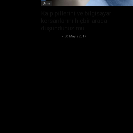
Bilim
Kalp pillerini ve bilgisayar
korsanlarını hiçbir arada
düşündünüz mü
Tolga Ünal
-
30 Mayıs 2017