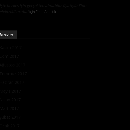
İşte herkes için gerçekten alınabilir fiyatıyla Sion
elektrikli araba!
için
Emin Akustik
Arşivler
Kasım 2017
Ekim 2017
Ağustos 2017
Temmuz 2017
Haziran 2017
Mayıs 2017
Nisan 2017
Mart 2017
Şubat 2017
Ocak 2017