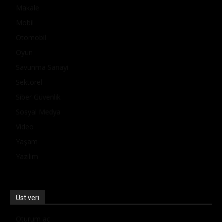
Makale
Mobil
Otomobil
Oyun
Savunma Sanayi
Sektörel
Siber Güvenlik
Sosyal Medya
Video
Yaşam
Yazılım
Üst veri
Oturum aç