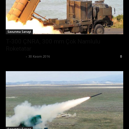
Savunma Sanayi
T-300 ÇNRA, 300 mm Çok Namlulu
Roketatar
Zafer Emin
-
30 Kasım 2016
0