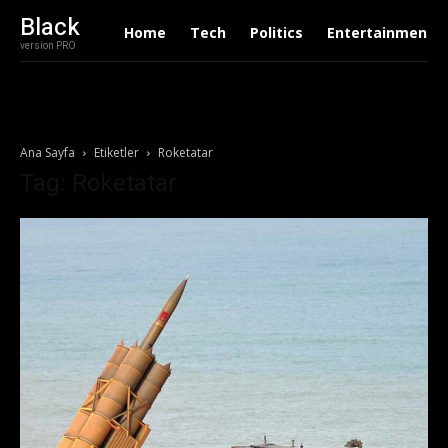
Black
Home
Tech
Politics
Entertainment
version PRO
Ana Sayfa
Etiketler
Roketatar
Tag: Roketatar