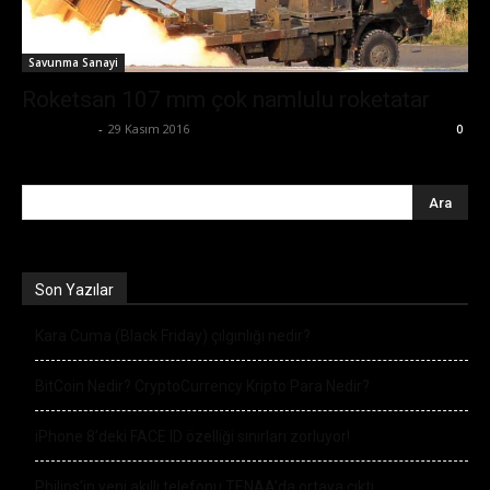
Savunma Sanayi
Roketsan 107 mm çok namlulu roketatar
Zafer Emin
-
29 Kasım 2016
0
Son Yazılar
Kara Cuma (Black Friday) çılgınlığı nedir?
BitCoin Nedir? CryptoCurrency Kripto Para Nedir?
iPhone 8’deki FACE ID özelliği sınırları zorluyor!
Philips’in yeni akıllı telefonu TENAA’da ortaya çıktı