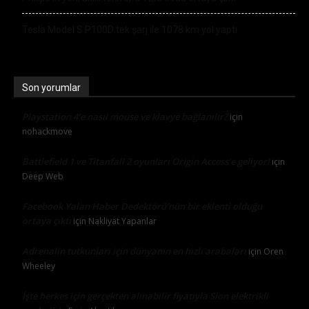
Tesla Model S P100D tek şarj ile 1078 km yol yaptı
Son yorumlar
Playstation 4’e nasıl mouse ve klavye bağlanılır?
için
nohackmove
Battlefield 1 ve Titanfall 2 oyunları Origin Access’e geliyor!
için
Deep Web
Facebook Yalan Haber Dedektörü’nün bir eklenti olduğu
ortaya çıktı
için
Nakliyat Yapanlar
Adrenalin tutkunları için dünyanın en hızlı arabaları
için
Oren
Wheeley
İşte herkes için gerçekten alınabilir fiyatıyla Sion elektrikli