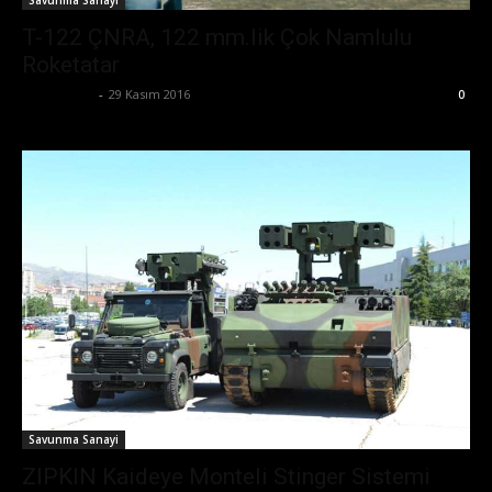
Savunma Sanayi
T-122 ÇNRA, 122 mm.lik Çok Namlulu
Roketatar
Zafer Emin
-
29 Kasım 2016
0
Savunma Sanayi
ZIPKIN Kaideye Monteli Stinger Sistemi