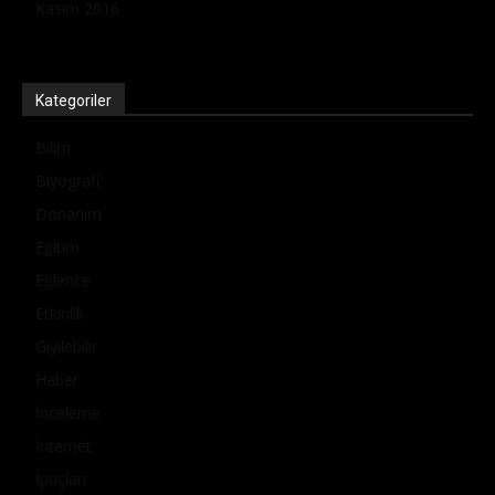
Kasım 2016
Kategoriler
Bilim
Biyografi
Donanım
Eğitim
Eğlence
Etkinlik
Giyilebilir
Haber
İnceleme
İnternet
İpuçları