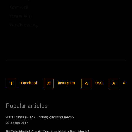
Kayıt akışı
Yorum akışı
WordPress.org
Facebook
Instagram
RSS
X
Popular articles
Kara Cuma (Black Friday) çılgınlığı nedir?
23 Kasım 2017
BitCoin Nedir? CryptoCurrency Kripto Para Nedir?