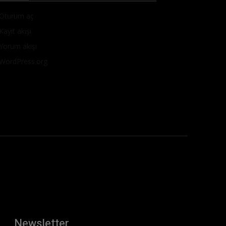
Oturum aç
Kayıt akışı
Yorum akışı
WordPress.org
Newsletter