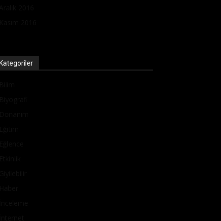
Aralık 2016
Kasım 2016
Kategoriler
Bilim
Biyografi
Donanım
Eğitim
Eğlence
Etkinlik
Giyilebilir
Haber
İnceleme
İnternet