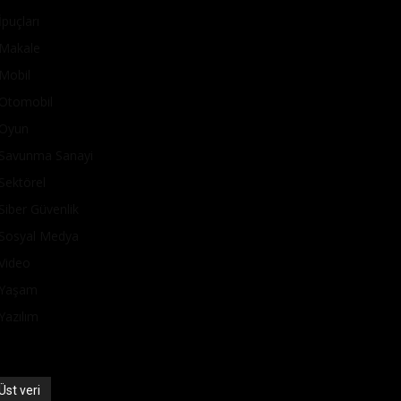
İpuçları
Makale
Mobil
Otomobil
Oyun
Savunma Sanayi
Sektörel
Siber Güvenlik
Sosyal Medya
Video
Yaşam
Yazılım
Üst veri