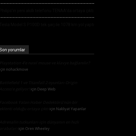
Philips’in yeni akıllı telefonu TENAA’da ortaya çıktı
Tesla Model S P100D tek şarj ile 1078 km yol yaptı
Son yorumlar
Playstation 4’e nasıl mouse ve klavye bağlanılır?
için
nohackmove
Battlefield 1 ve Titanfall 2 oyunları Origin
Access’e geliyor!
için
Deep Web
Facebook Yalan Haber Dedektörü’nün bir
eklenti olduğu ortaya çıktı
için
Nakliyat Yapanlar
Adrenalin tutkunları için dünyanın en hızlı
arabaları
için
Oren Wheeley