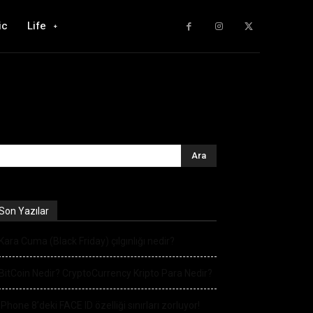
ic
Life
Son Yazılar
Kara Cuma (Black Friday) çılgınlığı nedir?
BitCoin Nedir? CryptoCurrency Kripto Para Nedir?
iPhone 8’deki FACE ID özelliği sınırları zorluyor!