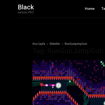
Black
Home
T
version PRO
Ana Sayfa
Etiketler
RunGunJumpGun
Tag: RunGunJumpGun