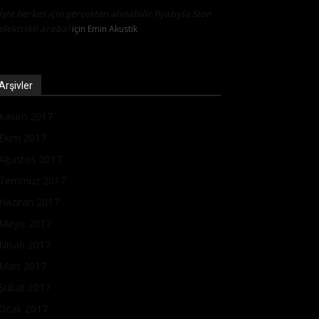
İşte herkes için gerçekten alınabilir fiyatıyla Sion
elektrikli araba!
için
Emin Akustik
Arşivler
Kasım 2017
Ekim 2017
Ağustos 2017
Temmuz 2017
Haziran 2017
Mayıs 2017
Nisan 2017
Mart 2017
Şubat 2017
Ocak 2017