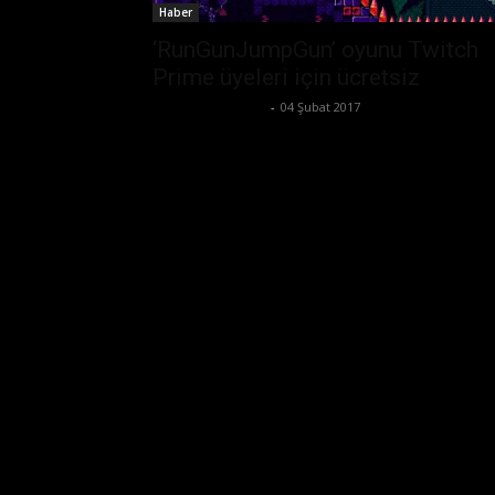
Haber
‘RunGunJumpGun’ oyunu Twitch
Prime üyeleri için ücretsiz
Ertuğrul Gültekin
-
04 Şubat 2017