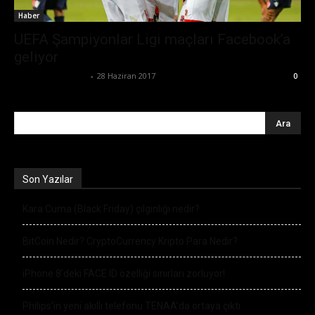
Haber
UEFA Şampiyonlar Ligi maçları Facebook’a
geliyor
İhsan Fatih Arvas
-
28 Haziran 2017
0
Son Yazılar
Kara Cuma (Black Friday) çılgınlığı nedir?
BitCoin Nedir? CryptoCurrency Kripto Para Nedir?
iPhone 8’deki FACE ID özelliği sınırları zorluyor!
Philips’in yeni akıllı telefonu TENAA’da ortaya çıktı