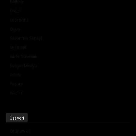
Makale
Mobil
Otomobil
Oyun
Savunma Sanayi
Sektörel
Siber Güvenlik
Sosyal Medya
Video
Yaşam
Yazılım
Üst veri
Oturum aç