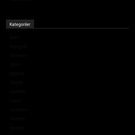
Kategoriler
Bilim
Biyografi
Donanım
Eğitim
Eğlence
Etkinlik
Giyilebilir
Haber
İnceleme
İnternet
İpuçları