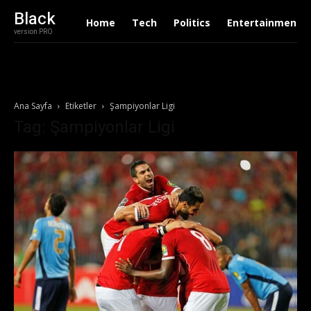
Black
Home
Tech
Politics
Entertainment
version PRO
Ana Sayfa
Etiketler
Şampiyonlar Ligi
Tag: Şampiyonlar Ligi