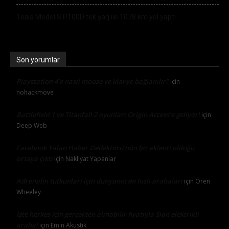
Tesla Model S P100D tek şarj ile 1078 km yol yaptı
Son yorumlar
Playstation 4’e nasıl mouse ve klavye bağlanılır?
için
nohackmove
Battlefield 1 ve Titanfall 2 oyunları Origin Access’e geliyor!
için
Deep Web
Facebook Yalan Haber Dedektörü’nün bir eklenti olduğu
ortaya çıktı
için
Nakliyat Yapanlar
Adrenalin tutkunları için dünyanın en hızlı arabaları
için
Oren
Wheeley
İşte herkes için gerçekten alınabilir fiyatıyla Sion elektrikli
araba!
için
Emin Akustik