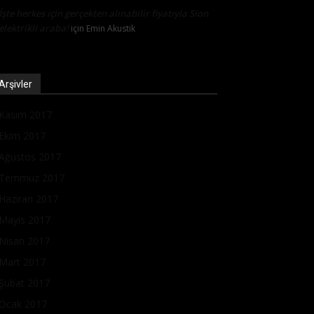
İşte herkes için gerçekten alınabilir fiyatıyla Sion
elektrikli araba!
için
Emin Akustik
Arşivler
Kasım 2017
Ekim 2017
Ağustos 2017
Temmuz 2017
Haziran 2017
Mayıs 2017
Nisan 2017
Mart 2017
Şubat 2017
Ocak 2017