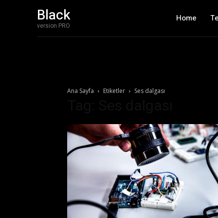
Black
Home
T
version PRO
Ana Sayfa
Etiketler
Ses dalgası
Tag: Ses dalgası