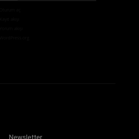
Oturum aç
Kayıt akışı
Yorum akışı
WordPress.org
Newsletter