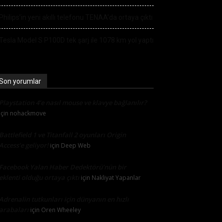
Philips’in yeni akıllı telefonu TENAA’da ortaya çıktı
Tesla Model S P100D tek şarj ile 1078 km yol yaptı
Son yorumlar
Playstation 4’e nasıl mouse ve klavye bağlanılır?
için
nohackmove
Battlefield 1 ve Titanfall 2 oyunları Origin
Access’e geliyor!
için
Deep Web
Facebook Yalan Haber Dedektörü’nün bir
eklenti olduğu ortaya çıktı
için
Nakliyat Yapanlar
Adrenalin tutkunları için dünyanın en hızlı
arabaları
için
Oren Wheeley