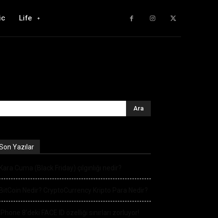
ic
Life
Son Yazılar
Kara Cuma (Black Friday) çılgınlığı nedir?
BitCoin Nedir? CryptoCurrency Kripto Para Nedir?
iPhone 8’deki FACE ID özelliği sınırları zorluyor!