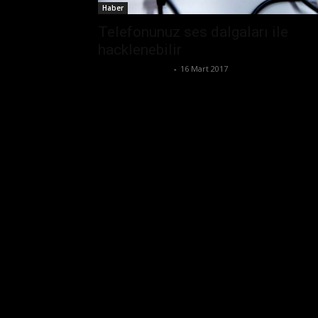
Haber
Telefonunuz ses dalgaları ile
hacklenebilir
Ertuğrul Gültekin
-
16 Mart 2017