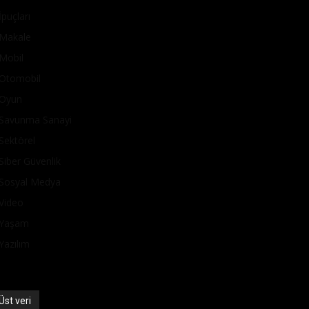
İpuçları
Makale
Mobil
Otomobil
Oyun
Savunma Sanayi
Sektörel
Siber Güvenlik
Sosyal Medya
Video
Yaşam
Yazılım
Üst veri