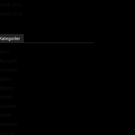
Aralık 2016
Kasım 2016
Kategoriler
Bilim
Biyografi
Donanım
Eğitim
Eğlence
Etkinlik
Giyilebilir
Haber
İnceleme
İnternet