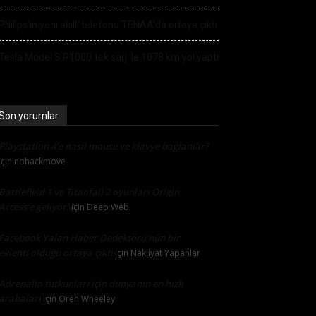
Philips’in yeni akıllı telefonu TENAA’da ortaya çıktı
Tesla Model S P100D tek şarj ile 1078 km yol yaptı
Son yorumlar
Playstation 4’e nasıl mouse ve klavye bağlanılır?
için
nohackmove
Battlefield 1 ve Titanfall 2 oyunları Origin
Access’e geliyor!
için
Deep Web
Facebook Yalan Haber Dedektörü’nün bir
eklenti olduğu ortaya çıktı
için
Nakliyat Yapanlar
Adrenalin tutkunları için dünyanın en hızlı
arabaları
için
Oren Wheeley