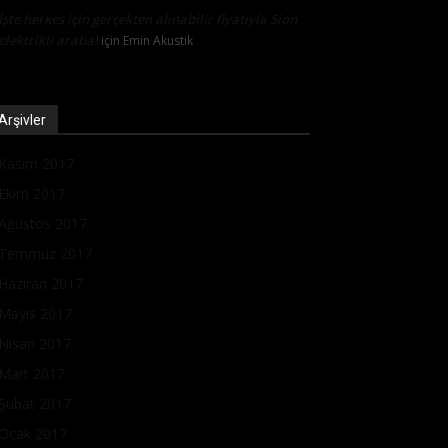
İşte herkes için gerçekten alınabilir fiyatıyla Sion
elektrikli araba!
için
Emin Akustik
Arşivler
Kasım 2017
Ekim 2017
Ağustos 2017
Temmuz 2017
Haziran 2017
Mayıs 2017
Nisan 2017
Mart 2017
Şubat 2017
Ocak 2017