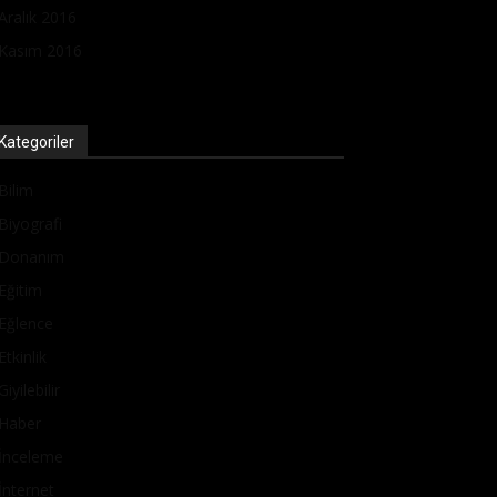
Aralık 2016
Kasım 2016
Kategoriler
Bilim
Biyografi
Donanım
Eğitim
Eğlence
Etkinlik
Giyilebilir
Haber
İnceleme
İnternet