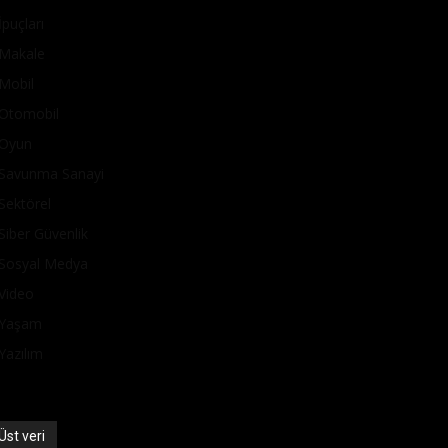
İpuçları
Makale
Mobil
Otomobil
Oyun
Savunma Sanayi
Sektörel
Siber Güvenlik
Sosyal Medya
Video
Yaşam
Yazılım
Üst veri