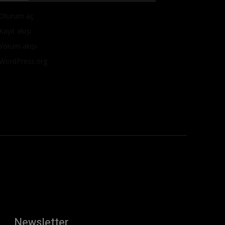
Oturum aç
Kayıt akışı
Yorum akışı
WordPress.org
Newsletter