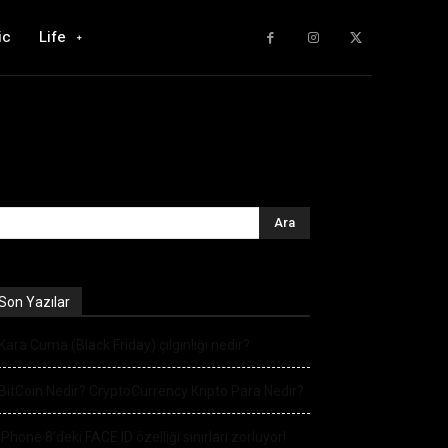
ic
Life
Son Yazılar
Kara Cuma (Black Friday) çılgınlığı nedir?
BitCoin Nedir? CryptoCurrency Kripto Para Nedir?
iPhone 8’deki FACE ID özelliği sınırları zorluyor!