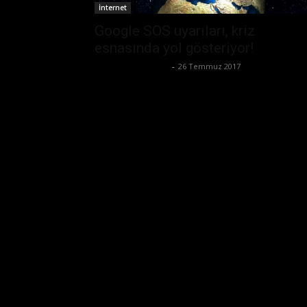
İnternet
Google SOS uyarıları, kriz
esnasında yol gösteriyor!
Büşra Maraş Bulut
-
26 Temmuz 2017