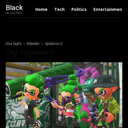
Black
Home
Tech
Politics
Entertainment
version PRO
Ana Sayfa
Etiketler
Splatoon 2
Tag: Splatoon 2