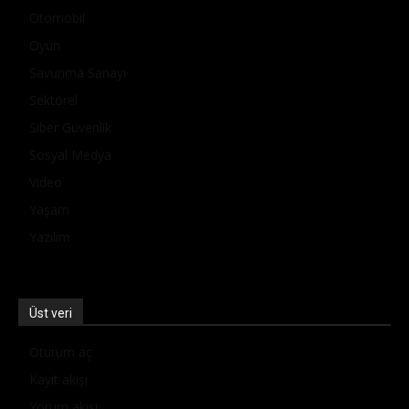
Otomobil
Oyun
Savunma Sanayi
Sektörel
Siber Güvenlik
Sosyal Medya
Video
Yaşam
Yazılım
Üst veri
Oturum aç
Kayıt akışı
Yorum akışı