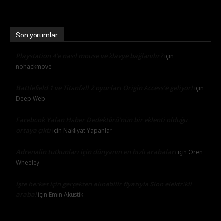
Son yorumlar
Playstation 4’e nasıl mouse ve klavye bağlanılır?
için
nohackmove
Battlefield 1 ve Titanfall 2 oyunları Origin Access’e geliyor!
için
Deep Web
Facebook Yalan Haber Dedektörü’nün bir eklenti olduğu
ortaya çıktı
için
Nakliyat Yapanlar
Adrenalin tutkunları için dünyanın en hızlı arabaları
için
Oren
Wheeley
İşte herkes için gerçekten alınabilir fiyatıyla Sion elektrikli
araba!
için
Emin Akustik