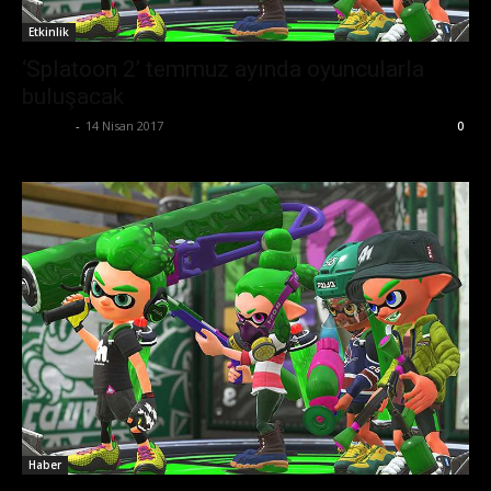
Etkinlik
‘Splatoon 2’ temmuz ayında oyuncularla
buluşacak
Ali İlter
-
14 Nisan 2017
0
Haber