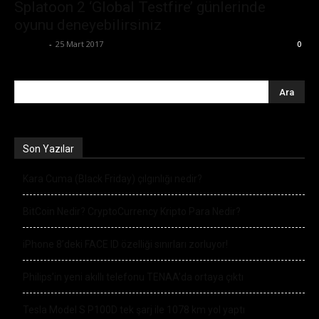
Splatoon 2 ‘Global Testfire’ günlerinde
oyunu deneyebilirsiniz
Ali İlter
-
25 Mart 2017
0
Son Yazılar
Kara Cuma (Black Friday) çılgınlığı nedir?
BitCoin Nedir? CryptoCurrency Kripto Para Nedir?
iPhone 8’deki FACE ID özelliği sınırları zorluyor!
Philips’in yeni akıllı telefonu TENAA’da ortaya çıktı
Tesla Model S P100D tek şarj ile 1078 km yol yaptı