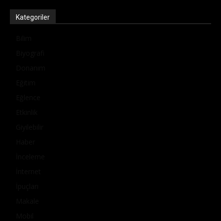
Kategoriler
Bilim
Biyografi
Donanım
Eğitim
Eğlence
Etkinlik
Giyilebilir
Haber
İnceleme
İnternet
İpuçları
Makale
Mobil