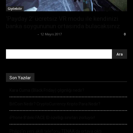
Giyilebilir
‘Payday 2’ ücretsiz VR modu ile kendinizi
banka soygununun ortasında bulacaksınız
Ertuğrul Gültekin
-
12 Mayıs 2017
0
Son Yazılar
Kara Cuma (Black Friday) çılgınlığı nedir?
BitCoin Nedir? CryptoCurrency Kripto Para Nedir?
iPhone 8’deki FACE ID özelliği sınırları zorluyor!
Philips’in yeni akıllı telefonu TENAA’da ortaya çıktı