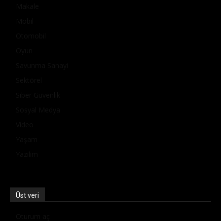
Makale
Mobil
Otomobil
Oyun
Savunma Sanayi
Sektörel
Siber Güvenlik
Sosyal Medya
Video
Yaşam
Yazılım
Üst veri
Oturum aç