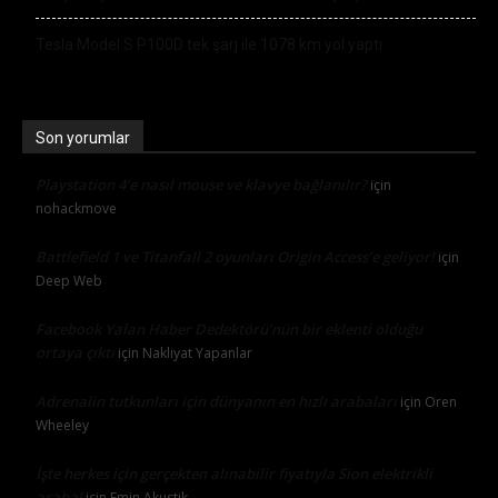
Tesla Model S P100D tek şarj ile 1078 km yol yaptı
Son yorumlar
Playstation 4’e nasıl mouse ve klavye bağlanılır?
için
nohackmove
Battlefield 1 ve Titanfall 2 oyunları Origin Access’e geliyor!
için
Deep Web
Facebook Yalan Haber Dedektörü’nün bir eklenti olduğu
ortaya çıktı
için
Nakliyat Yapanlar
Adrenalin tutkunları için dünyanın en hızlı arabaları
için
Oren
Wheeley
İşte herkes için gerçekten alınabilir fiyatıyla Sion elektrikli
araba!
için
Emin Akustik