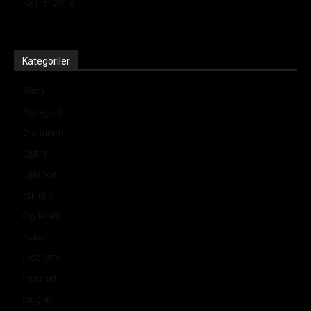
Kasım 2016
Kategoriler
Bilim
Biyografi
Donanım
Eğitim
Eğlence
Etkinlik
Giyilebilir
Haber
İnceleme
İnternet
İpuçları