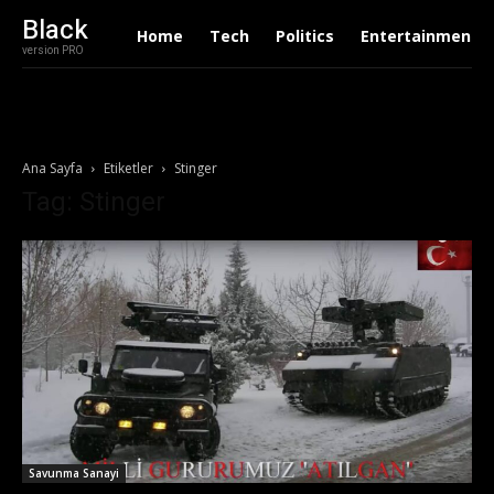
Black
Home
Tech
Politics
Entertainment
version PRO
Ana Sayfa
Etiketler
Stinger
Tag: Stinger
Savunma Sanayi