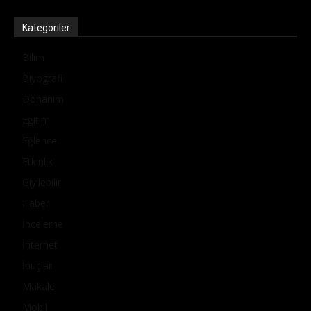
Kategoriler
Bilim
Biyografi
Donanım
Eğitim
Eğlence
Etkinlik
Giyilebilir
Haber
İnceleme
İnternet
İpuçları
Makale
Mobil