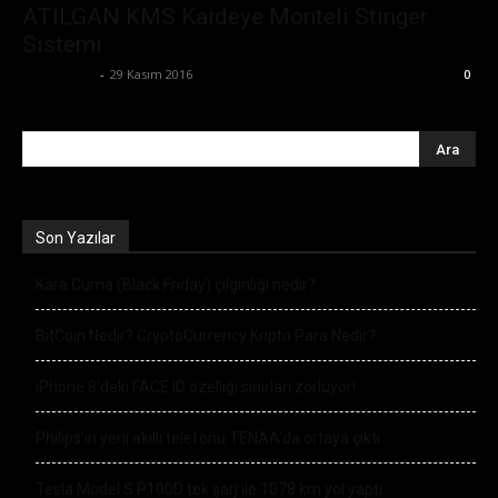
ATILGAN KMS Kaideye Monteli Stinger
Sistemi
Zafer Emin
-
29 Kasım 2016
0
Son Yazılar
Kara Cuma (Black Friday) çılgınlığı nedir?
BitCoin Nedir? CryptoCurrency Kripto Para Nedir?
iPhone 8’deki FACE ID özelliği sınırları zorluyor!
Philips’in yeni akıllı telefonu TENAA’da ortaya çıktı
Tesla Model S P100D tek şarj ile 1078 km yol yaptı