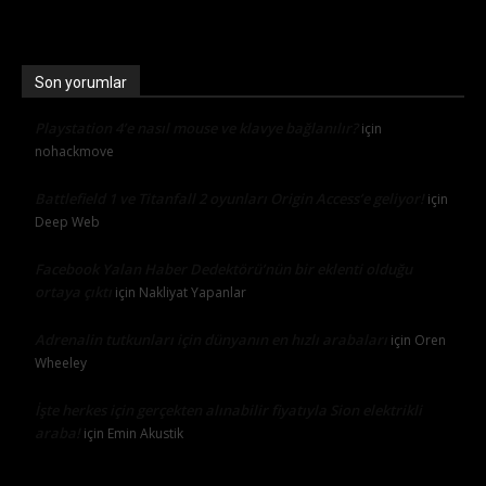
Son yorumlar
Playstation 4’e nasıl mouse ve klavye bağlanılır?
için
nohackmove
Battlefield 1 ve Titanfall 2 oyunları Origin Access’e geliyor!
için
Deep Web
Facebook Yalan Haber Dedektörü’nün bir eklenti olduğu
ortaya çıktı
için
Nakliyat Yapanlar
Adrenalin tutkunları için dünyanın en hızlı arabaları
için
Oren
Wheeley
İşte herkes için gerçekten alınabilir fiyatıyla Sion elektrikli
araba!
için
Emin Akustik