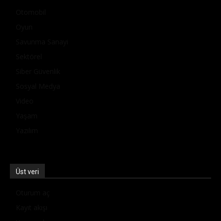
Otomobil
Oyun
Savunma Sanayi
Sektörel
Siber Güvenlik
Sosyal Medya
Video
Yaşam
Yazılım
Üst veri
Oturum aç
Kayıt akışı