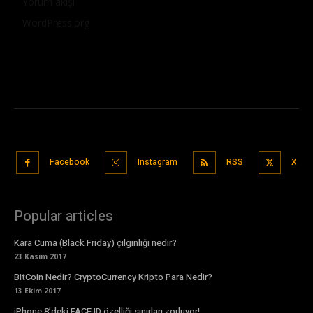
Yorum akışı
WordPress.org
Facebook
Instagram
RSS
X
Popular articles
Kara Cuma (Black Friday) çılgınlığı nedir?
23 Kasım 2017
BitCoin Nedir? CryptoCurrency Kripto Para Nedir?
13 Ekim 2017
iPhone 8’deki FACE ID özelliği sınırları zorluyor!