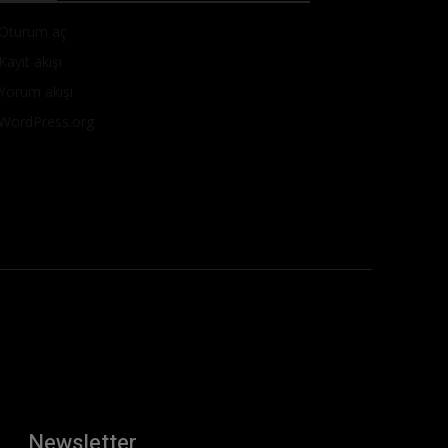
Oturum aç
Kayıt akışı
Yorum akışı
WordPress.org
Newsletter