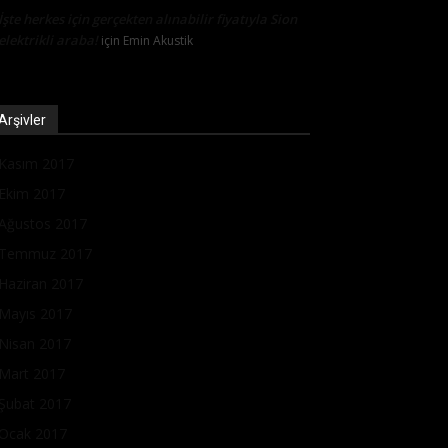
İşte herkes için gerçekten alınabilir fiyatıyla Sion
elektrikli araba!
için
Emin Akustik
Arşivler
Kasım 2017
Ekim 2017
Ağustos 2017
Temmuz 2017
Haziran 2017
Mayıs 2017
Nisan 2017
Mart 2017
Şubat 2017
Ocak 2017