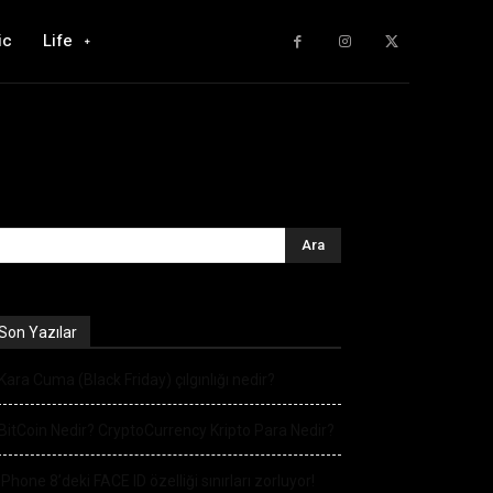
ic
Life
Son Yazılar
Kara Cuma (Black Friday) çılgınlığı nedir?
BitCoin Nedir? CryptoCurrency Kripto Para Nedir?
iPhone 8’deki FACE ID özelliği sınırları zorluyor!