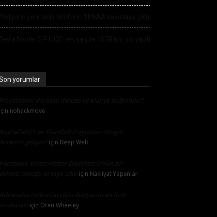
Philips’in yeni akıllı telefonu TENAA’da ortaya çıktı
Tesla Model S P100D tek şarj ile 1078 km yol yaptı
Son yorumlar
Playstation 4’e nasıl mouse ve klavye bağlanılır?
için
nohackmove
Battlefield 1 ve Titanfall 2 oyunları Origin
Access’e geliyor!
için
Deep Web
Facebook Yalan Haber Dedektörü’nün bir
eklenti olduğu ortaya çıktı
için
Nakliyat Yapanlar
Adrenalin tutkunları için dünyanın en hızlı
arabaları
için
Oren Wheeley