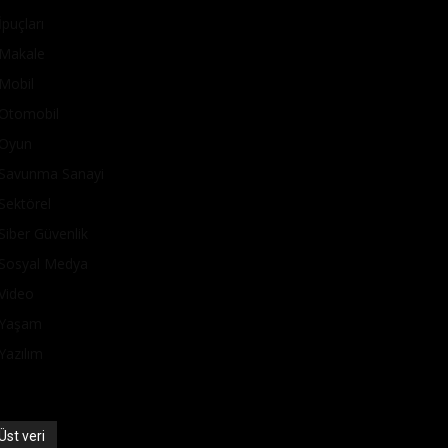
İpuçları
Makale
Mobil
Otomobil
Oyun
Savunma Sanayi
Sektörel
Siber Güvenlik
Sosyal Medya
Video
Yaşam
Yazılım
Üst veri