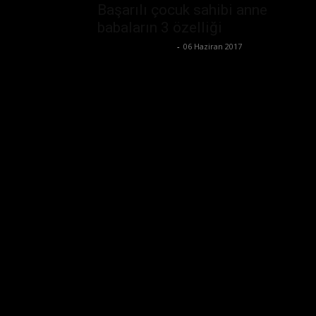
Başarılı çocuk sahibi anne
babaların 3 özelliği
Büşra Maraş Bulut
-
06 Haziran 2017