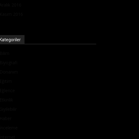
Aralık 2016
Kasım 2016
Kategoriler
Bilim
Biyografi
Donanım
Eğitim
Eğlence
Etkinlik
Giyilebilir
Haber
İnceleme
İnternet