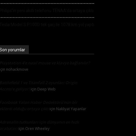
Philips’in yeni akıllı telefonu TENAA’da ortaya çıktı
Tesla Model S P100D tek şarj ile 1078 km yol yaptı
Son yorumlar
Playstation 4’e nasıl mouse ve klavye bağlanılır?
için
nohackmove
Battlefield 1 ve Titanfall 2 oyunları Origin
Access’e geliyor!
için
Deep Web
Facebook Yalan Haber Dedektörü’nün bir
eklenti olduğu ortaya çıktı
için
Nakliyat Yapanlar
Adrenalin tutkunları için dünyanın en hızlı
arabaları
için
Oren Wheeley