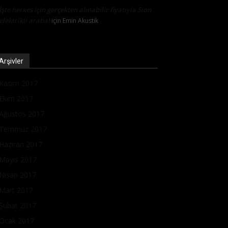
İşte herkes için gerçekten alınabilir fiyatıyla Sion
elektrikli araba!
için
Emin Akustik
Arşivler
Kasım 2017
Ekim 2017
Ağustos 2017
Temmuz 2017
Haziran 2017
Mayıs 2017
Nisan 2017
Mart 2017
Şubat 2017
Ocak 2017