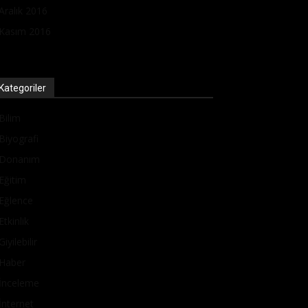
Aralık 2016
Kasım 2016
Kategoriler
Bilim
Biyografi
Donanım
Eğitim
Eğlence
Etkinlik
Giyilebilir
Haber
İnceleme
İnternet