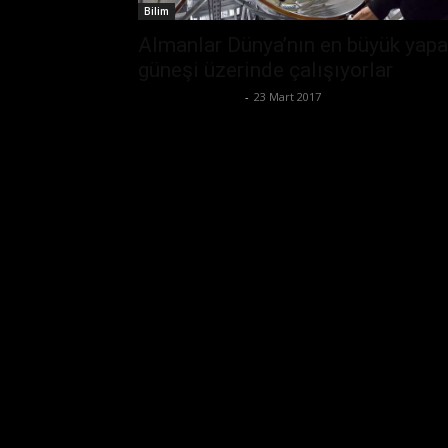
Bilim
Almanlar Dünya’nın en büyük yap
güneşi üzerinde çalışıyorlar
Ertuğrul Gültekin
-
23 Mart 2017