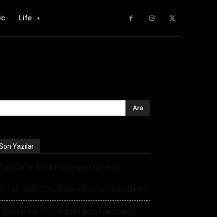
ic
Life
Son Yazılar
Kara Cuma (Black Friday) çılgınlığı nedir?
BitCoin Nedir? CryptoCurrency Kripto Para Nedir?
iPhone 8’deki FACE ID özelliği sınırları zorluyor!