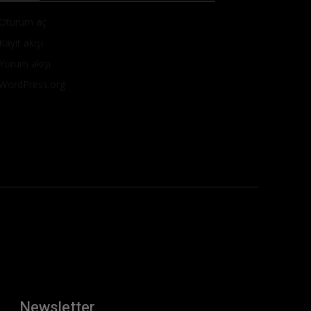
Oturum aç
Kayıt akışı
Yorum akışı
WordPress.org
Newsletter