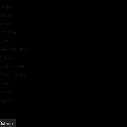
İpuçları
Makale
Mobil
Otomobil
Oyun
Savunma Sanayi
Sektörel
Siber Güvenlik
Sosyal Medya
Video
Yaşam
Yazılım
Üst veri