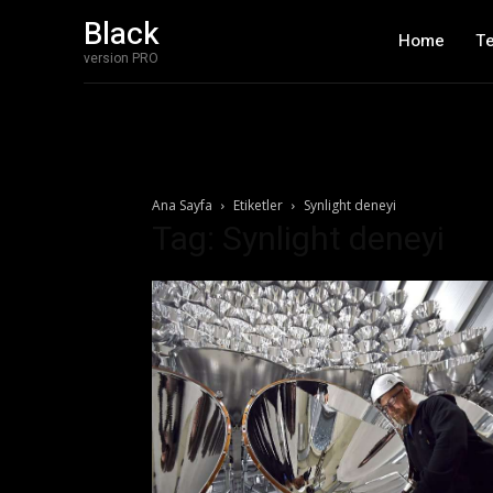
Black
Home
T
version PRO
Ana Sayfa
Etiketler
Synlight deneyi
Tag: Synlight deneyi