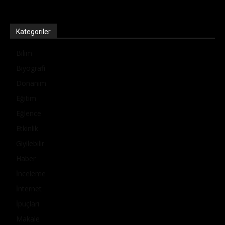
Kategoriler
Bilim
Biyografi
Donanım
Eğitim
Eğlence
Etkinlik
Giyilebilir
Haber
İnceleme
İnternet
İpuçları
Makale