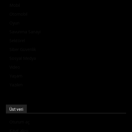
Mobil
Otomobil
Oyun
Savunma Sanayi
Sektörel
Siber Güvenlik
Sosyal Medya
Video
Yaşam
Yazılım
Üst veri
Oturum aç
Kayıt akışı