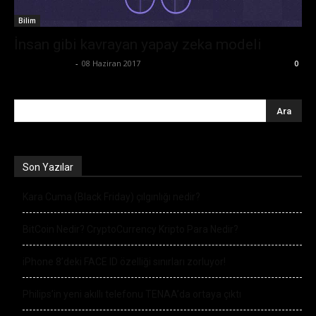
Bilim
İnsan gibi kavrayan yapay zeka modeli
Emre Bayındır
-
08 Haziran 2017
0
Son Yazılar
Kara Cuma (Black Friday) çılgınlığı nedir?
BitCoin Nedir? CryptoCurrency Kripto Para Nedir?
iPhone 8’deki FACE ID özelliği sınırları zorluyor!
Philips’in yeni akıllı telefonu TENAA’da ortaya çıktı