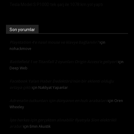
Tesla Model S P100D tek şarj ile 1078 km yol yaptı
Son yorumlar
Playstation 4’e nasıl mouse ve klavye bağlanılır?
için
nohackmove
Battlefield 1 ve Titanfall 2 oyunları Origin Access’e geliyor!
için
Deep Web
Facebook Yalan Haber Dedektörü’nün bir eklenti olduğu
ortaya çıktı
için
Nakliyat Yapanlar
Adrenalin tutkunları için dünyanın en hızlı arabaları
için
Oren
Wheeley
İşte herkes için gerçekten alınabilir fiyatıyla Sion elektrikli
araba!
için
Emin Akustik