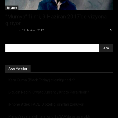
Eğlence
“Mumya” filmi, 9 Haziran 2017’de vizyona
giriyor
Eda Sarı
-
07 Haziran 2017
0
Son Yazılar
Kara Cuma (Black Friday) çılgınlığı nedir?
BitCoin Nedir? CryptoCurrency Kripto Para Nedir?
iPhone 8’deki FACE ID özelliği sınırları zorluyor!
Philips’in yeni akıllı telefonu TENAA’da ortaya çıktı