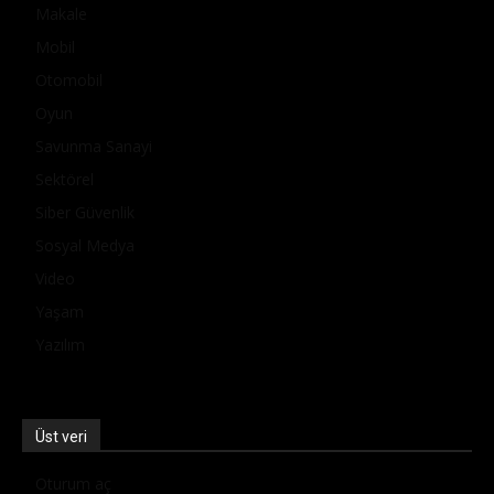
Makale
Mobil
Otomobil
Oyun
Savunma Sanayi
Sektörel
Siber Güvenlik
Sosyal Medya
Video
Yaşam
Yazılım
Üst veri
Oturum aç