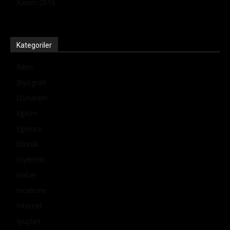
Kasım 2016
Kategoriler
Bilim
Biyografi
Donanım
Eğitim
Eğlence
Etkinlik
Giyilebilir
Haber
İnceleme
İnternet
İpuçları