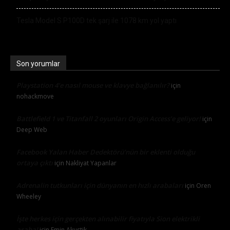
Tesla Model S P100D tek şarj ile 1078 km yol yaptı
Son yorumlar
Playstation 4’e nasıl mouse ve klavye bağlanılır?
için
nohackmove
Battlefield 1 ve Titanfall 2 oyunları Origin Access’e geliyor!
için
Deep Web
Facebook Yalan Haber Dedektörü’nün bir eklenti olduğu
ortaya çıktı
için
Nakliyat Yapanlar
Adrenalin tutkunları için dünyanın en hızlı arabaları
için
Oren
Wheeley
İşte herkes için gerçekten alınabilir fiyatıyla Sion elektrikli
araba!
için
Emin Akustik