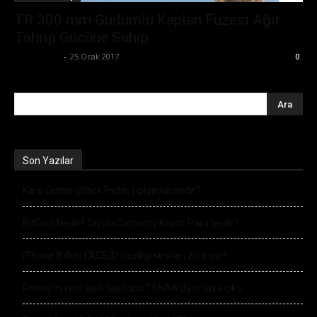
TR 300 mm Güdümlü Kaplan Füzesi Ağır
Tahrip Gücüne Sahip
Zafer Emin
-
25 Ocak 2017
0
Son Yazılar
Kara Cuma (Black Friday) çılgınlığı nedir?
BitCoin Nedir? CryptoCurrency Kripto Para Nedir?
iPhone 8’deki FACE ID özelliği sınırları zorluyor!
Philips’in yeni akıllı telefonu TENAA’da ortaya çıktı