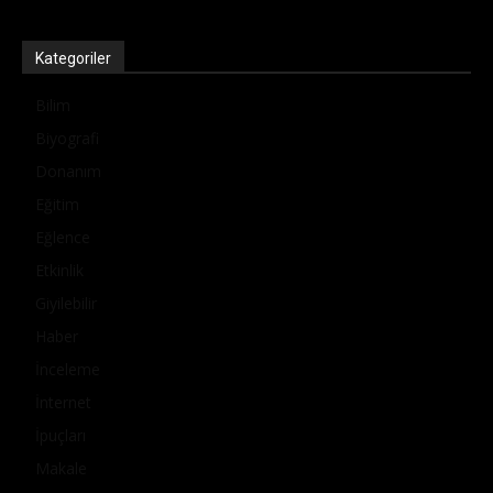
Kategoriler
Bilim
Biyografi
Donanım
Eğitim
Eğlence
Etkinlik
Giyilebilir
Haber
İnceleme
İnternet
İpuçları
Makale