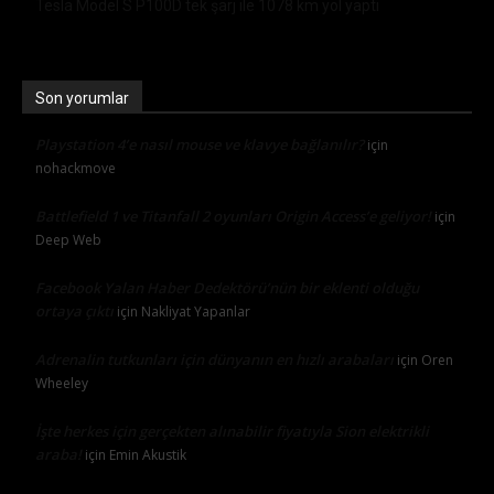
Tesla Model S P100D tek şarj ile 1078 km yol yaptı
Son yorumlar
Playstation 4’e nasıl mouse ve klavye bağlanılır?
için
nohackmove
Battlefield 1 ve Titanfall 2 oyunları Origin Access’e geliyor!
için
Deep Web
Facebook Yalan Haber Dedektörü’nün bir eklenti olduğu
ortaya çıktı
için
Nakliyat Yapanlar
Adrenalin tutkunları için dünyanın en hızlı arabaları
için
Oren
Wheeley
İşte herkes için gerçekten alınabilir fiyatıyla Sion elektrikli
araba!
için
Emin Akustik